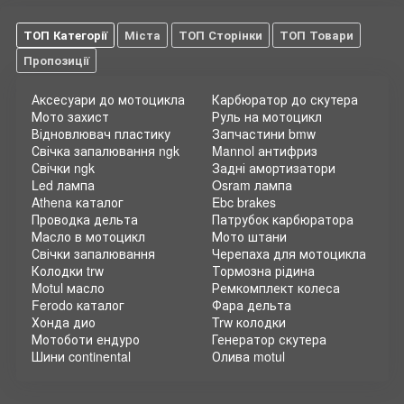
ТОП Категорії
Міста
ТОП Сторінки
ТОП Товари
Пропозиції
Аксесуари до мотоцикла
Карбюратор до скутера
Мото захист
Руль на мотоцикл
Відновлювач пластику
Запчастини bmw
Свічка запалювання ngk
Mannol антифриз
Свічки ngk
Задні амортизатори
Led лампа
Osram лампа
Athena каталог
Ebc brakes
Проводка дельта
Патрубок карбюратора
Масло в мотоцикл
Мото штани
Свічки запалювання
Черепаха для мотоцикла
Колодки trw
Тормозна рідина
Motul масло
Ремкомплект колеса
Ferodo каталог
Фара дельта
Хонда дио
Trw колодки
Мотоботи ендуро
Генератор скутера
Шини continental
Олива motul