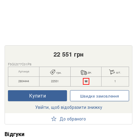
22 551
грн
F5GU377C01P8
Артикул
дн.
шт.
грн.
2804444
22551
☎
1
Купити
Швидке замовлення
Увійти, щоб відобразити знижку
До обраного
Відгуки