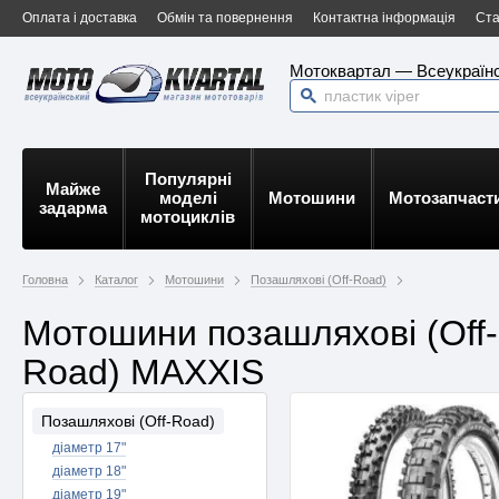
Оплата і доставка
Обмін та повернення
Контактна інформація
Ста
Мотоквартал — Всеукраїнс
Популярні
Майже
моделі
Мотошини
Мотозапчаст
задарма
мотоциклів
Головна
Каталог
Мотошини
Позашляхові (Off-Road)
Мотошини позашляхові (Off-
Road) MAXXIS
Позашляхові (Off-Road)
діаметр 17"
діаметр 18"
діаметр 19"