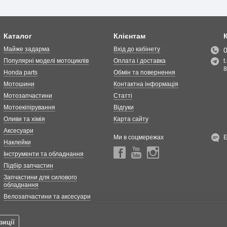
Каталог
Клієнтам
Майже задарма
Вхід до кабінету
Популярні моделі мотоциклів
Оплата і доставка
t
8
Honda parts
Обмін та повернення
Мотошини
Контактна інформація
Мотозапчастини
Статті
Мотоекіпірування
Відгуки
Оливи та хімія
Карта сайту
Аксесуари
Ми в соцмережах
Наклейки
Інструменти та обладнання
Підбір запчастин
Запчастини для силового
обладнання
Велозапчастини та аксесуари
зиції