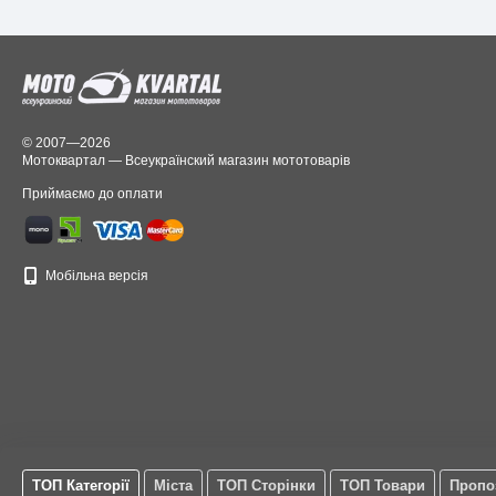
NJK
1
PLEWSTYRES
19
SWALLOW
1
WANDA
73
Waycom
5
X-GRIP
20
© 2007—2026
Китай
3
Мотоквартал — Всеукраїнский магазин мототоварів
Приймаємо до оплати
Мобільна версія
ТОП Категорії
Міста
ТОП Сторінки
ТОП Товари
Пропо