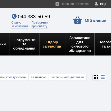
Порівняння товарів
Вхід
0
044 383-50-59
Мій кошик
0
Статус
Повідомити
замовлення
про оплату
Запчастини
Інструменти
Підбір
для
Велоз
йки
та
запчастин
силового
та а
обладнання
обладнання
спочатку дорожче
за назвою
за терміном доставки