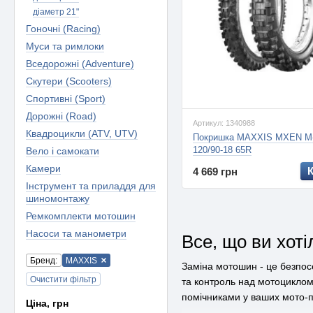
діаметр 21"
Гоночні (Racing)
Муси та римлоки
Вседорожні (Adventure)
Скутери (Scooters)
Спортивні (Sport)
Дорожні (Road)
Артикул: 1340988
Квадроцикли (ATV, UTV)
Покришка MAXXIS MXEN M
120/90-18 65R
Вело і самокати
Камери
4 669 грн
Інструмент та приладдя для
шиномонтажу
Ремкомплекти мотошин
Насоси та манометри
Все, що ви хот
Бренд:
MAXXIS
Заміна мотошин - це безпосе
Очистити фільтр
та контроль над мотоциклом
помічниками у ваших мото-
Ціна, грн