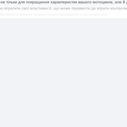
не тільки для покращення характеристик вашого мотоцикла, але й д
 втратити свої властивості, що може призвести до втрати контролю 
йснювати вчасно та регулярно перевіряти стан покришок.
е вибір, який гарантує вам якість та надійність. MAXXIS - це світов
Ці покришки забезпечать вам відмінне зчеплення з дорогою, міцніст
ваш надійний партнер у покупці мотозапчастин та мотошин. Ми про
шляхові мотошини MAXXIS. Замовляючи у нас, ви отримуєте гарантію
ить ваш час та гроші, а також дозволить вам зробити вибір з велик