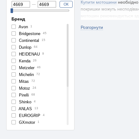
Купити мотошини
необхідно 
ОК
покришки можуть несподівано
мотошин рекомендується зді
Бренд
Купити мотошини
MAXXIS - ц
Avon
1
Розгорнути
технологічними розробками. 
Bridgestone
45
час їзди.
Continental
15
Dunlop
64
Мото магазин Motokvartal
- 
HEIDENAU
9
аксесуарів, включаючи поза
Kenda
26
в інтернет-магазині зеконом
Metzeler
46
обстановки.
Michelin
72
Mitas
72
Motoz
24
Pirelli
68
Shinko
4
ANLAS
13
EUROGRIP
4
GXmotor
1
KING TYRE
7
MAXXIS
1