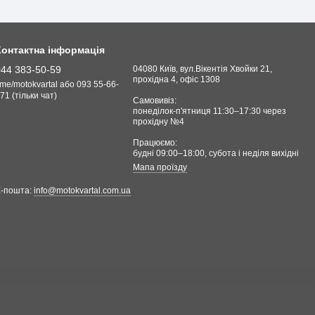
Контактна інформація
044 383-50-59
04080 Київ, вул.Вікентія Хвойки 21,
прохідна 4, офіс 1308
.me/motokvartal або 093 55-66-
71 (тільки чат)
Самовивіз:
понеділок-п'ятниця 11:30–17:30 через
прохідну №4
Працюємо:
будні 09:00–18:00, cубота і неділя вихідні
Мапа проїзду
Е-пошта:
info@motokvartal.com.ua