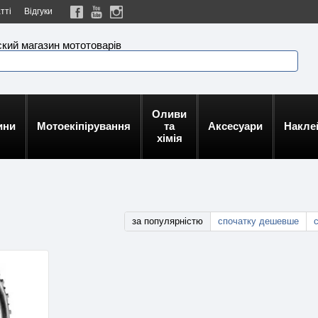
тті
Відгуки
кий магазин мототоварів
Оливи
ини
Мотоекіпірування
та
Аксесуари
Накле
хімія
за популярністю
спочатку дешевше