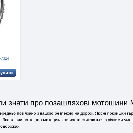
-7324
Купити
іли знати про позашляхові мотошини
редньо пов'язано з вашою безпекою на дорозі. Якісні покришки гар
. Зважаючи на те, що мотоциклісти часто стикаються з різними ум
подорожах.