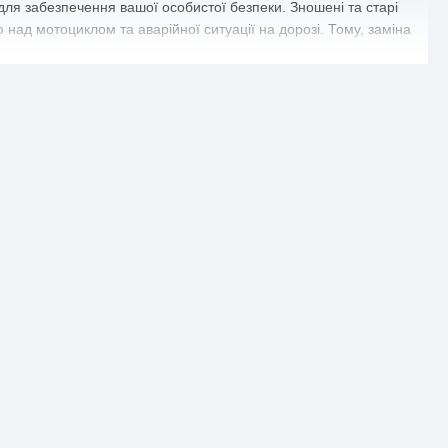
ля забезпечення вашої особистої безпеки. Зношені та старі
над мотоциклом та аварійної ситуації на дорозі. Тому, заміна
ий лідер в виробництві покришок, відомий своїми інноваціями та
ь та стійкість до зношування, а також комфорт та безпеку під
понуємо широкий асортимент оригінальних запчастин та
 якості та швидку доставку. Купівля мотозапчастин та мотошин
ого асортименту безпосередньо зручної для вас домашньої