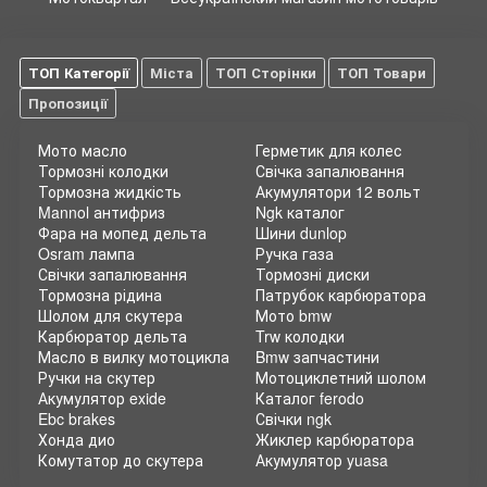
ТОП Категорії
Міста
ТОП Сторінки
ТОП Товари
Пропозиції
Мото масло
Герметик для колес
Тормозні колодки
Свічка запалювання
Тормозна жидкість
Акумулятори 12 вольт
Mannol антифриз
Ngk каталог
Фара на мопед дельта
Шини dunlop
Osram лампа
Ручка газа
Свічки запалювання
Тормозні диски
Тормозна рідина
Патрубок карбюратора
Шолом для скутера
Мото bmw
Карбюратор дельта
Trw колодки
Масло в вилку мотоцикла
Bmw запчастини
Ручки на скутер
Мотоциклетний шолом
Акумулятор exide
Каталог ferodo
Ebc brakes
Свічки ngk
Хонда дио
Жиклер карбюратора
Комутатор до скутера
Акумулятор yuasa