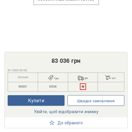
83 036
грн
61130018100
Артикул
дн.
шт.
грн.
892851
83036
☎
Купити
Швидке замовлення
Увійти, щоб відобразити знижку
До обраного