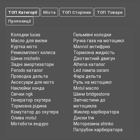
ТОП Категорії
Міста
ТОП Сторінки
ТОП Товари
Пропозиції
Колодки lucas
Гальмівні колодки
Масло для вилки
Ручка газа на мотоцикл
Куртка мото
Mannol антифриз
Ремкомплект колеса
Тормозна жидкість
Шини michelin
Двотактний двигун
Задні амортизатори
Athena каталог
Ferodo каталог
Led лампа osram
Проводка дельта
Фара дельта
Аксесуари для мото
Руль на мотоцикл
Наклейки хонда
Motul масло
Свічки ngk
Шини bridgestone
Генератор скутера
Запчастини до
Тормозна рідина
мотоцикла
Комутатор до скутера
Жиклер карбюратора
Олива motul
Диски trw
Мотоботи ендуро
Моторезина shinko
Патрубок карбюратора