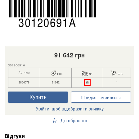
91 642
грн
30120691A
Артикул
дн.
шт.
грн.
2864078
91642
☎
1
Купити
Швидке замовлення
Увійти, щоб відобразити знижку
До обраного
Відгуки