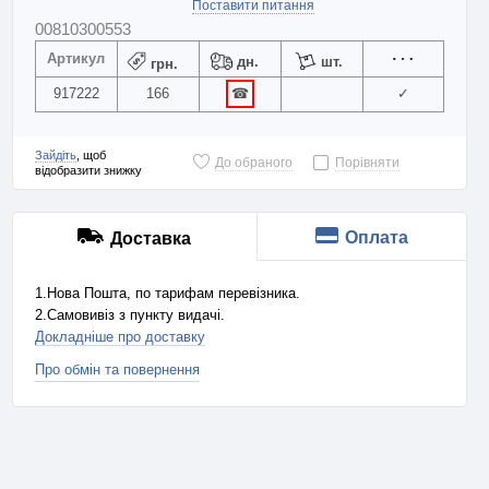
Поставити питання
00810300553
Артикул
дн.
шт.
грн.
917222
166
☎
✓
Зайдіть
, щоб
До обраного
Порівняти
відобразити знижку
Оплата
Доставка
1.Нова Пошта, по тарифам перевізника.
2.Самовивіз з пункту видачі.
Докладніше про доставку
Про обмін та повернення