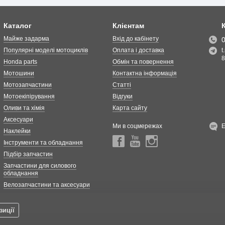
Каталог
Клієнтам
Майже задарма
Вхід до кабінету
Популярні моделі мотоциклів
Оплата і доставка
t
8
Honda parts
Обмін та повернення
Мотошини
Контактна інформація
Мотозапчастини
Статті
Мотоекіпірування
Відгуки
Оливи та хімія
Карта сайту
Аксесуари
Ми в соцмережах
Наклейки
Інструменти та обладнання
Підбір запчастин
Запчастини для силового
обладнання
Велозапчастини та аксесуари
зиції