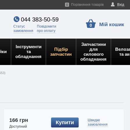
Порівняння товарів
Вхід
0
044 383-50-59
Мій кошик
0
Статус
Повідомити
замовлення
про оплату
Запчастини
Інструменти
Підбір
для
Велоз
йки
та
запчастин
силового
та а
обладнання
обладнання
553)
166 грн
Швидке
Купити
замовлення
Доступний