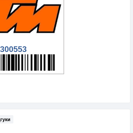
300553
дгуки