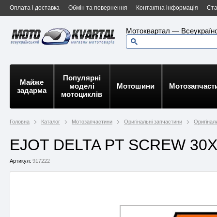
Оплата і доставка
Обмін та повернення
Контактна інформація
Ста
Мотоквартал — Всеукраїнс
Популярні
Майже
моделі
Мотошини
Мотозапчаст
задарма
мотоциклів
Головна
Каталог
Мотозапчастини
Оригінальні запчастини
Оригінал
EJOT DELTA PT SCREW 30X5
Артикул:
917222