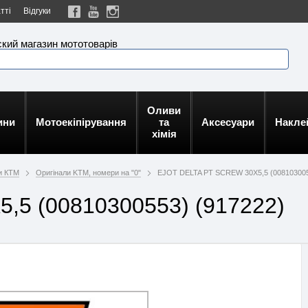
тті
Відгуки
кий магазин мототоварів
Оливи
ини
Мотоекіпірування
та
Аксесуари
Накле
хімія
и КТМ
Оригінали KTM, номери на "0"
EJOT DELTA PT SCREW 30X5,5 (00810300
,5 (00810300553) (917222)