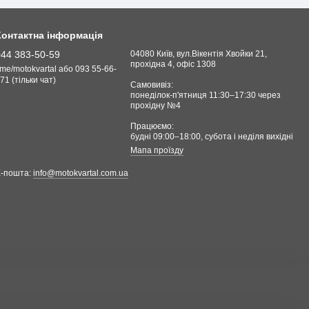
Контактна інформація
044 383-50-59
04080 Київ, вул.Вікентія Хвойки 21,
прохідна 4, офіс 1308
.me/motokvartal або 093 55-66-
71 (тільки чат)
Самовивіз:
понеділок-п'ятниця 11:30–17:30 через
прохідну №4
Працюємо:
будні 09:00–18:00, cубота і неділя вихідні
Мапа проїзду
Е-пошта:
info@motokvartal.com.ua