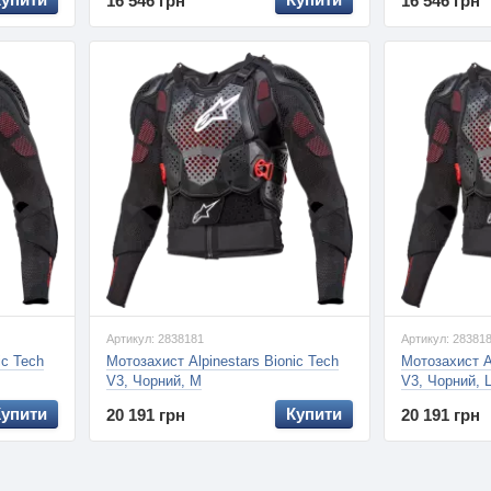
16 546 грн
16 546 грн
Артикул: 2838181
Артикул: 28381
ic Tech
Мотозахист Alpinestars Bionic Tech
Мотозахист Al
V3, Чорний, M
V3, Чорний, 
Купити
Купити
20 191 грн
20 191 грн