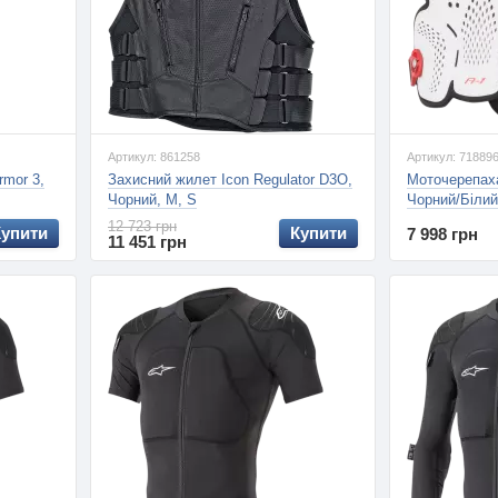
Артикул: 861258
Артикул: 71889
rmor 3,
Захисний жилет Icon Regulator D3O,
Моточерепаха
Чорний, M, S
Чорний/Білий
12 723 грн
Купити
Купити
7 998 грн
11 451 грн