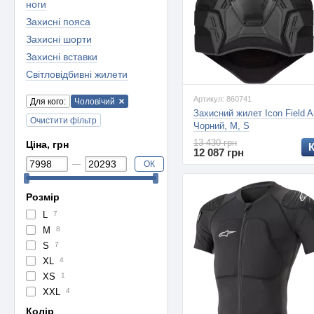
ноги
Захисні пояса
Захисні шорти
Захисні вставки
Світловідбивні жилети
Артикул: 860741
Для кого:
Чоловічий
Захисний жилет Icon Field A
Очистити фільтр
Чорний, M, S
13 430 грн
Ціна, грн
12 087 грн
ОК
Розмір
L
7
M
8
S
7
XL
4
XS
1
XXL
4
Колір