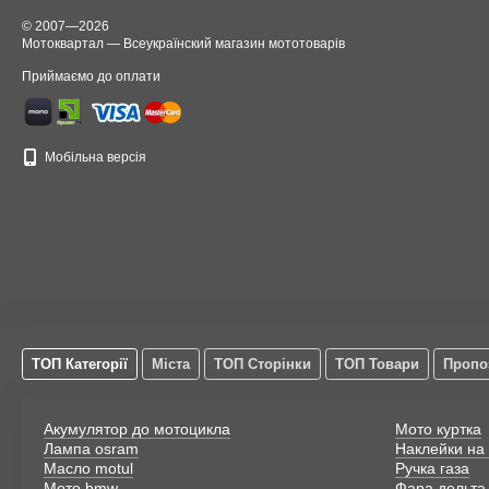
© 2007—2026
Мотоквартал — Всеукраїнский магазин мототоварів
Приймаємо до оплати
Мобільна версія
ТОП Категорії
Міста
ТОП Сторінки
ТОП Товари
Пропо
Акумулятор до мотоцикла
Мото куртка
Лампа osram
Наклейки на 
Масло motul
Ручка газа
Мото bmw
Фара дельта