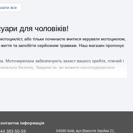
зати все
уари для чоловіків!
мотоцикліст, або тільки починаєте вчитися керувати мотоциклом,
е життя та запобігти серйозним травмам. Наш магазин пропонує
іла. Моточерепахи забезпечують захист вашого хребта, плечей і
аксимальну безпеку. Завдяки їм, ви можете насолоджуватися
. Ми пропонуємо широкий асортимент мото запчастин та
, який найкраще підходить для вас, з урахуванням вашого стилю
потрібні запчастини з будь-якого місця, не виходячи з дому.
доставку і гарантію якості на всі наші товари. Замовляйте
Контактна інформація
044 383-50-59
04080 Київ, вул.Вікентія Хвойки 21,