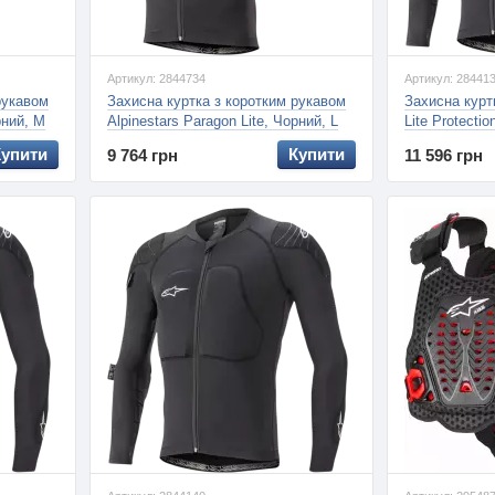
Артикул: 2844734
Артикул: 28441
рукавом
Захисна куртка з коротким рукавом
Захисна куртк
рний, M
Alpinestars Paragon Lite, Чорний, L
Lite Protectio
Купити
Купити
9 764 грн
11 596 грн