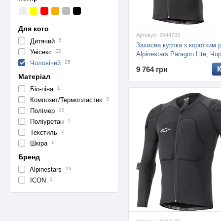
Для кого
Артикул: 2844733
Дитячий
5
Захисна куртка з коротким 
Унісекс
30
Alpinestars Paragon Lite, Чо
Чоловічий
25
9 764 грн
Матеріал
Біо-піна
1
Композит/Термопластик
3
Полімер
12
Поліуретан
1
Текстиль
7
Шкіра
1
Бренд
Alpinestars
23
ICON
2