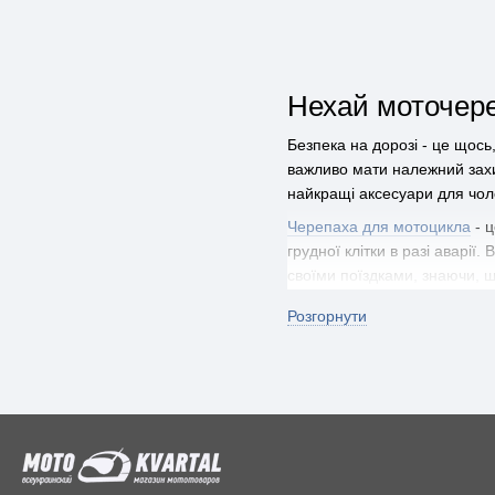
Нехай моточере
Безпека на дорозі - це щось
важливо мати належний захи
найкращі аксесуари для чоло
Черепаха для мотоцикла
- ц
грудної клітки в разі аварі
своїми поїздками, знаючи, 
Мото магазин Motokvartal
- 
Розгорнути
аксесуарів, серед яких є і 
та розміру.
Купувати мотозапчастини онл
Вам не потрібно їхати по рі
онлайн і насолоджуйтесь бе