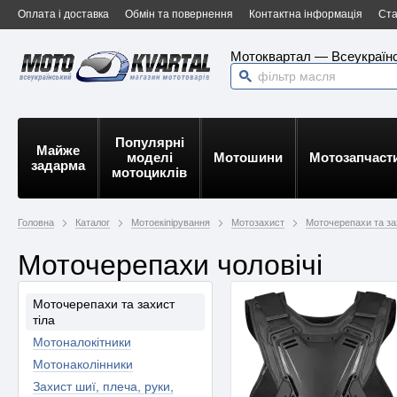
Оплата і доставка
Обмін та повернення
Контактна інформація
Ста
Мотоквартал — Всеукраїнс
Популярні
Майже
моделі
Мотошини
Мотозапчаст
задарма
мотоциклів
Головна
Каталог
Мотоекіпірування
Мотозахист
Моточерепахи та за
Моточерепахи чоловічі
Моточерепахи та захист
тіла
Мотоналокітники
Мотонаколінники
Захист шиї, плеча, руки,