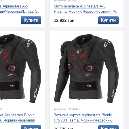
72
Артикул: 2954873
 Alpinestars A-5
Моточерепаха Alpinestars A-5
ий/Червоний/Білий, S,
Plasma, Чорний/Червоний/Білий, M,
L
Купити
Купити
12 922 грн
70
Артикул: 2954869
а Alpinestars Bionic
Захисна куртка Alpinestars Bionic
a, Чорний/Червоний/
Pro v3 Plasma, Чорний/Червоний/
Білий, L
Купити
Купити