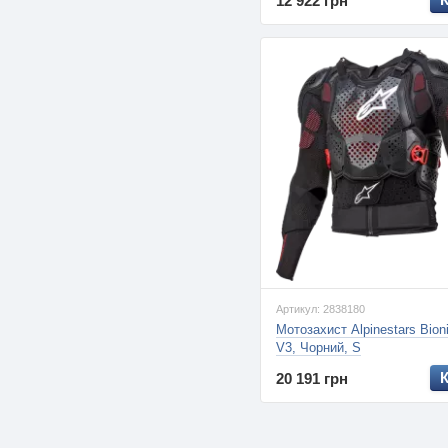
12 922 грн
Артикул: 2838180
Мотозахист Alpinestars Bion
V3, Чорний, S
20 191 грн