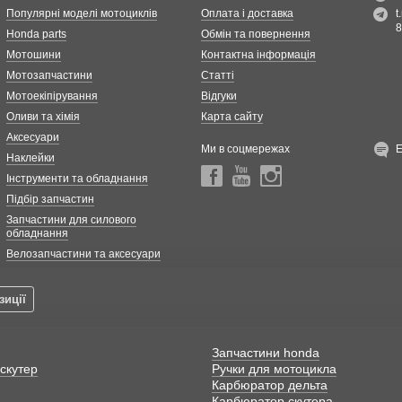
Популярні моделі мотоциклів
Оплата і доставка
t
8
Honda parts
Обмін та повернення
Мотошини
Контактна інформація
Мотозапчастини
Статті
Мотоекіпірування
Відгуки
Оливи та хімія
Карта сайту
Аксесуари
Ми в соцмережах
Наклейки
Інструменти та обладнання
Підбір запчастин
Запчастини для силового
обладнання
Велозапчастини та аксесуари
зиції
Запчастини honda
скутер
Ручки для мотоцикла
Карбюратор дельта
Карбюратор скутера