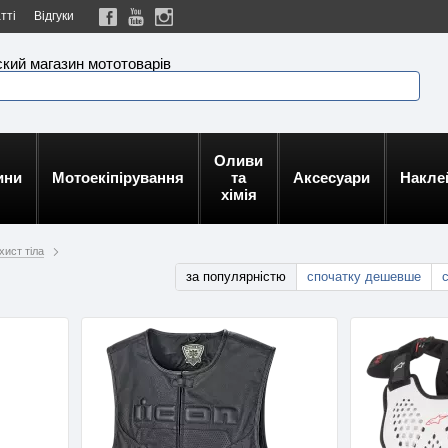
тті
Відгуки
кий магазин мототоварів
Оливи
ини
Мотоекіпірування
та
Аксесуари
Накле
хімія
хист тіла
за популярністю
спочатку дешевше