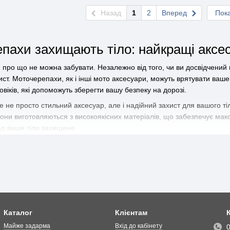
Назад
1
2
Вперед
Пока
пахи захищають тіло: найкращі аксес
, про що не можна забувати. Незалежно від того, чи ви досвідчений 
ст. Моточерепахи, як і інші мото аксесуари, можуть врятувати ваш
віків, які допоможуть зберегти вашу безпеку на дорозі.
е не просто стильний аксесуар, але і надійний захист для вашого т
ї. Вони виготовляються з високоякісних матеріалів, що забезпечує м
що ваше тіло захищене.
це місце, де ви можете знайти все необхідне для свого мотоцикла
найкращі моточерепахи для чоловіків. Ви можете обрати той варіант
айн в нашому магазині - це зручно та вигідно. Ви можете замовити 
зних магазинах, витрачати свій час і зусилля. Ми пропонуємо швидку 
зпечними поїздками на своєму мотоциклі!
Каталог
Клієнтам
Майже задарма
Вхід до кабінету