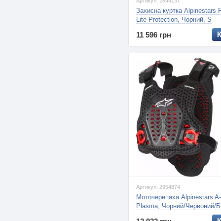
Артикул: 2844137
Захисна куртка Alpinestars 
Lite Protection, Чорний, S
11 596 грн
Артикул: 2954874
Моточерепаха Alpinestars A
Plasma, Чорний/Червоний/Бі
XXL