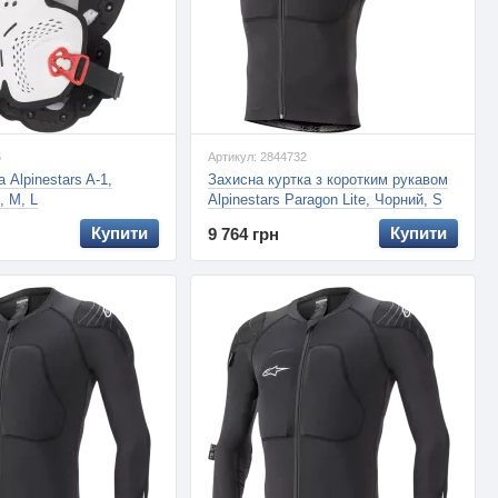
6
Артикул: 2844732
 Alpinestars A-1,
Захисна куртка з коротким рукавом
, M, L
Alpinestars Paragon Lite, Чорний, S
Купити
Купити
9 764 грн