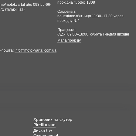
прохідна 4, офіс 1308
.me/motokvartal або 093 55-66-
71 (тільки чат)
Самовивіз:
понеділок-п'ятниця 11:30–17:30 через
прохідну №4
Працюємо:
будні 09:00–18:00, cубота і неділя вихідні
Мапа проїзду
Е-пошта:
info@motokvartal.com.ua
Храповик на скутер
Pirelli шини
Диски trw
Олива motul