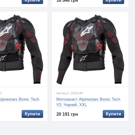
16 546 грн
82
Артикул: 2838184
pinestars Bionic Tech
Мотозахист Alpinestars Bionic Tech
L
V3, Чорний, XXL
Купити
Купити
20 191 грн