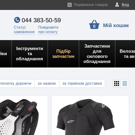
Порівняння товарів
Вхід
0
044 383-50-59
Мій кошик
0
Статус
Повідомити
замовлення
про оплату
Запчастини
Інструменти
Підбір
для
Велоз
йки
та
запчастин
силового
та а
обладнання
обладнання
спочатку дорожче
за назвою
за терміном доставки