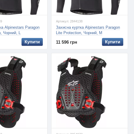
39
Артикул: 2844138
а Alpinestars Paragon
Захисна куртка Alpinestars Paragon
n, Чорний, L
Lite Protection, Чорний, M
Купити
Купити
11 596 грн