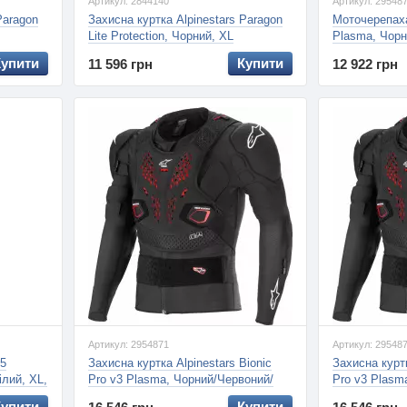
Артикул: 2844140
Артикул: 29548
Paragon
Захисна куртка Alpinestars Paragon
Моточерепаха
Lite Protection, Чорний, XL
Plasma, Чорн
XS
Купити
Купити
11 596 грн
12 922 грн
Артикул: 2954871
Артикул: 29548
-5
Захисна куртка Alpinestars Bionic
Захисна куртк
лий, XL,
Pro v3 Plasma, Чорний/Червоний/
Pro v3 Plasm
Білий, XXL
Білий, XL
Купити
Купити