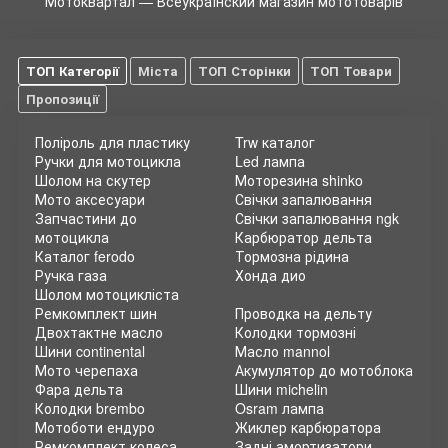
Мотоквартал — Всеукраїнский магазин мототоварів
ТОП Категорії
Міста
ТОП Сторінки
ТОП Товари
Пропозиції
Поліроль для пластику
Trw каталог
Ручки для мотоцикла
Led лампа
Шолом на скутер
Моторезина shinko
Мото аксесуари
Свічки запалювання
Запчастини до
Свічки запалювання ngk
мотоцикла
Карбюратор дельта
Каталог ferodo
Тормозна рідина
Ручка газа
Хонда дио
Шолом мотоцикліста
Ремкомплект шин
Проводка на дельту
Двохтактне масло
Колодки тормозні
Шини continental
Масло mannol
Мото черепаха
Акумулятор до мотоблока
Фара дельта
Шини michelin
Колодки brembo
Osram лампа
Мотоботи ендуро
Жиклер карбюратора
Ремкомплект колеса
Задні амортизатори