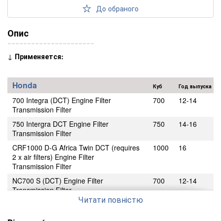
До обраного
Опис
‾‾‾‾‾‾‾‾‾‾‾‾‾‾‾‾‾‾‾‾‾‾
↓
Применяется:
Honda
Куб
Год выпуска
700 Integra (DCT) Engine Filter
700
12-14
Transmission Filter
750 Intergra DCT Engine Filter
750
14-16
Transmission Filter
CRF1000 D-G Africa Twin DCT (requires
1000
16
2 x air filters) Engine Filter
Transmission Filter
NC700 S (DCT) Engine Filter
700
12-14
Transmission Filter
Читати повністю
NC750 S DCT Engine Filter
750
14-16
Transmission Filter