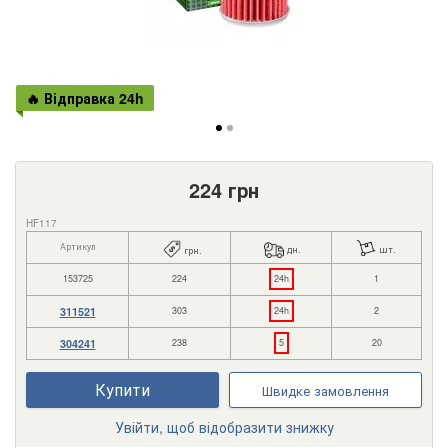
🔥 Відправка 24h
224
грн
HF117
Артикул
дн.
шт.
грн.
153725
224
24h
1
311521
303
24h
2
304241
238
5
20
Купити
Швидке замовлення
Увійти, щоб відобразити знижку