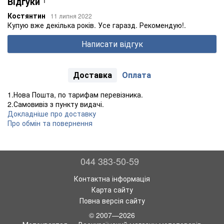
Відгуки
1
NC750 X DCT Engine Filter
750
14-16
Костянтин
11 липня 2022
Transmission Filter
Купую вже декілька років. Усе гаразд. Рекомендую!.
SXS1000 Pioneer 1000 M3 1st Oil Filter
1000
16
2nd Oil Filter
Написати відгук
SXS1000 Pioneer 1000 M5P 1st Oil Filter
1000
16
2nd Oil Filter
Доставка
Оплата
1.Нова Пошта, по тарифам перевізника.
Заменяет OEM номера
2.Самовивіз з пункту видачі.
Honda 15412-MGS-D21
Докладніше про доставку
Про обмін та повернення
↑
______________
044 383-50-59
Контактна інформація
Карта сайту
Повна версія сайту
© 2007—2026