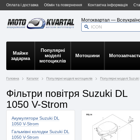
Оплата і доставка
Обмін та повернення
Контактна інформація
Ста
Мотоквартал — Всеукраїнс
Популярні
Майже
моделі
Мотошини
Мотозапчаст
задарма
мотоциклів
Головна
Каталог
Популярні моделі мотоциклів
Популярні моделі Suzuki
Фільтри повітря Suzuki DL
1050 V-Strom
Акумулятори Suzuki DL
1050 V-Strom
Гальмівні колодки Suzuki DL
1050 V-Strom