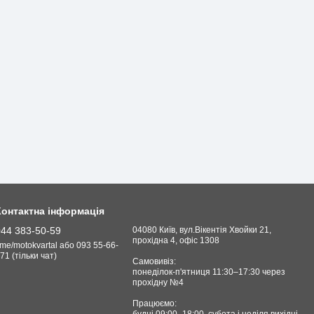
Контактна інформація
044 383-50-59
04080 Київ, вул.Вікентія Хвойки 21,
прохідна 4, офіс 1308
.me/motokvartal або 093 55-66-
71 (тільки чат)
Самовивіз:
понеділок-п'ятниця 11:30–17:30 через
прохідну №4
Працюємо:
будні 09:00–18:00, cубота і неділя вихідні