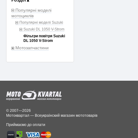
Розділ
▲
Популярні моделі
мотоциклів
Популярні моделі Suzuki
Suzuki DL 1050 V-Strom
Фільтри повітря Suzuki
DL 1050 V-Strom
Мотозапчастини
© 2007—2026
Мотоквартал — Всеукраїнский магазин мототоварів
Приймаємо до оплати