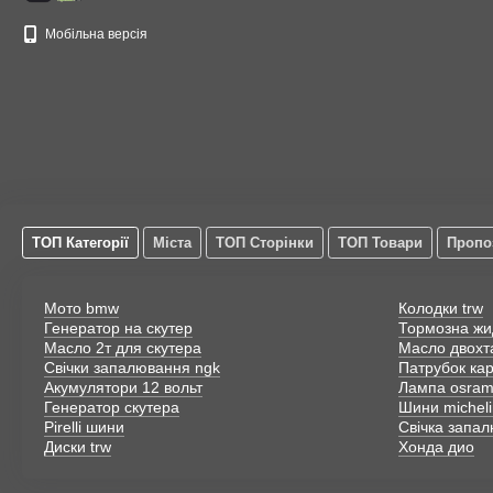
Мобільна версія
ТОП Категорії
Міста
ТОП Сторінки
ТОП Товари
Пропо
Мото bmw
Колодки trw
Генератор на скутер
Тормозна жи
Масло 2т для скутера
Масло двохт
Свічки запалювання ngk
Патрубок ка
Акумулятори 12 вольт
Лампа osra
Генератор скутера
Шини micheli
Pirelli шини
Свічка запа
Диски trw
Хонда дио