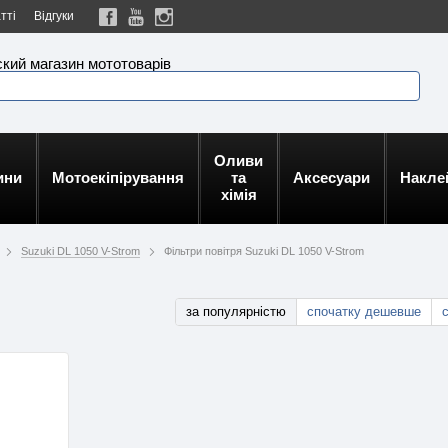
тті
Відгуки
кий магазин мототоварів
Оливи
ини
Мотоекіпірування
та
Аксесуари
Накле
хімія
Suzuki DL 1050 V-Strom
Фільтри повітря Suzuki DL 1050 V-Strom
за популярністю
спочатку дешевше