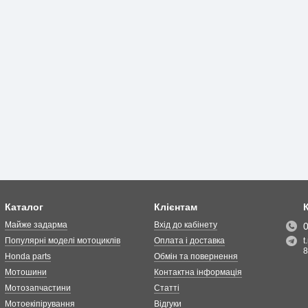
Каталог
Клієнтам
Майже задарма
Вхід до кабінету
Популярні моделі мотоциклів
Оплата і доставка
t
8
Honda parts
Обмін та повернення
Мотошини
Контактна інформація
Мотозапчастини
Статті
Мотоекіпірування
Відгуки