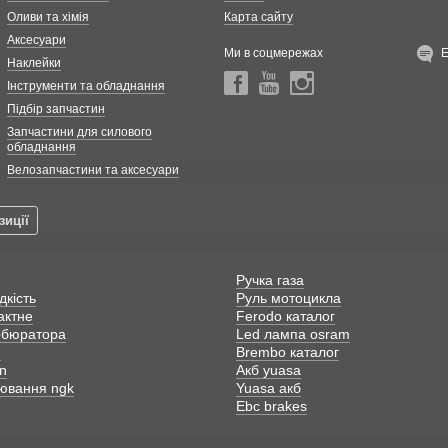
Оливи та хімія
Карта сайту
Аксесуари
Ми в соцмережах
Наклейки
Інструменти та обладнання
Підбір запчастин
Запчастини для силового
обладнання
Велозапчастини та аксесуари
зиції
Ручка газа
дкість
Руль мотоцикла
актне
Ferodo каталог
рбюратора
Led лампа osram
m
Brembo каталог
n
Акб yuasa
лювання ngk
Yuasa акб
Ebc brakes