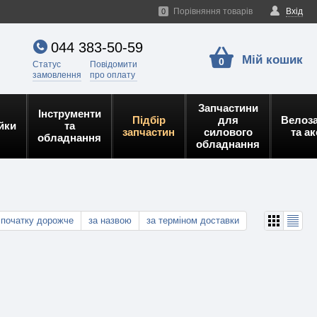
Порівняння товарів
Вхід
0
044 383-50-59
Мій кошик
0
Статус
Повідомити
замовлення
про оплату
Запчастини
Інструменти
Підбір
для
Велоз
йки
та
запчастин
силового
та а
обладнання
обладнання
спочатку дорожче
за назвою
за терміном доставки