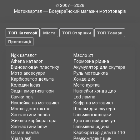
© 2007—2026
Мотоквартал — Всеукраїнский магазин мототоварів
ТОП Категорії
Міста
ТОП Сторінки
ТОП Товари
Пропозиції
Ngk каталог
Масло 2т
Athena каталог
Тормозна рідина
Відновлювач пластику
Акумулятор для скутера
Мото аксесуари
Руль мотоцикла
Карбюратор дельта
Хонда дио
Колодки lucas
Мото куртка
Задні амортизатори
Наклейки хонда дио
Свічки ngk
Led лампа
Наклейка на мотоцикл
Кофр на мотоцикл
Масло двохтактне
Шолом для скутера
Запчастини honda
Гальмівні колодки
Жиклер карбюратора
Двотактний двигун
Запчастини bmw
Гальмівна рідина
Osram лампа
Карбюратор дельта 110
Yuasa акб
Ремкомплект шин