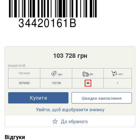
103 728
грн
34420161B
Артикул
дн.
шт.
грн.
2878380
103728
☎
1
Купити
Швидке замовлення
Увійти, щоб відобразити знижку
До обраного
Відгуки