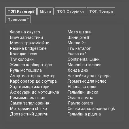
ТОП Категорії
Міста
ТОП Сторінки
ТОП Товари
Пропозиції
Фара на скутер
Мото штани
Bmw запчастини
Шини pirelli
Масло трансмісійне
Масло 2т
Резина bridgestone
Trw каталог
Колодки lucas
Yuasa акб
Trw колодки
Continental шини
Жиклер карбюратора
Mannol антифриз
Руль мотоцикла
Хонда дио
Амортизатор на скутер
Наклейки для скутера
Карбюратор до скутера
Герметик для колес
Задні амортизатори
Athena каталог
Аксесуари до мотоцикла
Гальмівні диски
Ремкомплект шин
Osram лампа
Замок запалювання
Лампа osram
Моторезина shinko
Свічки запалювання ngk
Двотактний двигун
Гальмівна рідина