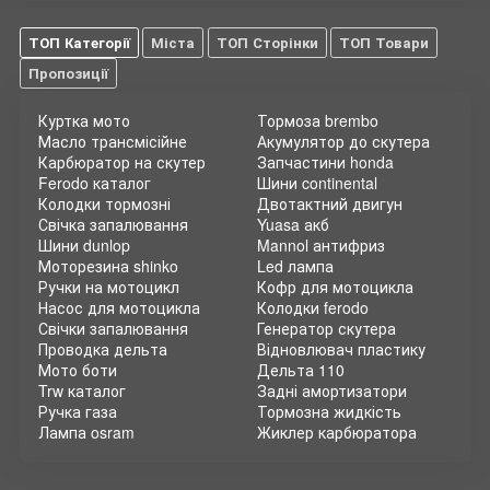
ТОП Категорії
Міста
ТОП Сторінки
ТОП Товари
Пропозиції
Куртка мото
Тормоза brembo
Масло трансмісійне
Акумулятор до скутера
Карбюратор на скутер
Запчастини honda
Ferodo каталог
Шини continental
Колодки тормозні
Двотактний двигун
Свічка запалювання
Yuasa акб
Шини dunlop
Mannol антифриз
Моторезина shinko
Led лампа
Ручки на мотоцикл
Кофр для мотоцикла
Насос для мотоцикла
Колодки ferodo
Свічки запалювання
Генератор скутера
Проводка дельта
Відновлювач пластику
Мото боти
Дельта 110
Trw каталог
Задні амортизатори
Ручка газа
Тормозна жидкість
Лампа osram
Жиклер карбюратора