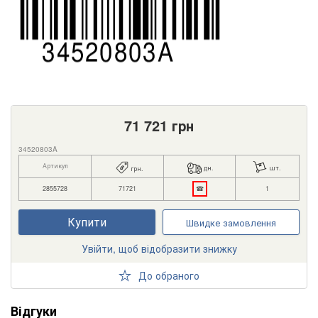
71 721
грн
34520803A
Артикул
дн.
шт.
грн.
2855728
71721
☎
1
Купити
Швидке замовлення
Увійти, щоб відобразити знижку
До обраного
Відгуки