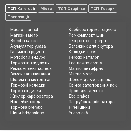
ТОП Категорії
Міста
ТОП Сторінки
ТОП Товари
Пропозиції
Масло mannol
Карбюратор мотоцикла
Магазин мото
Ремкомплект шин
Brembo каталог
Генератор скутера
Акумулятор yuasa
Багажник для скутера
Гальмівна рідина
Колодки lucas
Мотоботи ендуро
Ferodo каталог
Тормозна жидкість
Led лампа osram
Ремкомплект колеса
Mannol антифриз
Замок запалювання
Масло мото
Шолом на мотоцикл
Шолом до мотоцикла
Тормозні колодки
Свічка запалювання ngk
Тормозні диски
Проводка дельта
Жиклер карбюратора
Ebc brakes
Наклейки хонда
Патрубок карбюратора
Тормоза brembo
Pirelli шини
Шини bridgestone
Yuasa акб