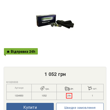
🔥 Відправка 24h
1 052
грн
61020333
Артикул
дн.
шт.
грн.
1334950
1052
24h
1
Купити
Швидке замовлення