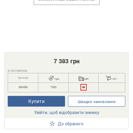
7 383
грн
61007080000
Артикул
дн.
шт.
грн.
890466
7383
☎
Купити
Швидке замовлення
Увійти, щоб відобразити знижку
До обраного