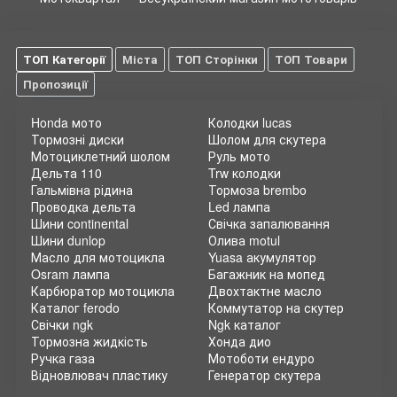
ТОП Категорії
Міста
ТОП Сторінки
ТОП Товари
Пропозиції
Honda мото
Колодки lucas
Тормозні диски
Шолом для скутера
Мотоциклетний шолом
Руль мото
Дельта 110
Trw колодки
Гальмівна рідина
Тормоза brembo
Проводка дельта
Led лампа
Шини continental
Свічка запалювання
Шини dunlop
Олива motul
Масло для мотоцикла
Yuasa акумулятор
Osram лампа
Багажник на мопед
Карбюратор мотоцикла
Двохтактне масло
Каталог ferodo
Коммутатор на скутер
Свічки ngk
Ngk каталог
Тормозна жидкість
Хонда дио
Ручка газа
Мотоботи ендуро
Відновлювач пластику
Генератор скутера