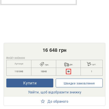
16 648
грн
B0GE130D0000
Артикул
дн.
шт.
грн.
1161848
16648
☎
1
Купити
Швидке замовлення
Увійти, щоб відобразити знижку
До обраного