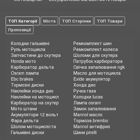
ТОП Категорії
Міста
ТОП Сторінки
ТОП Товари
Пропозиції
Колодки гальмівні
Ремкомплект шин
Руль мотоцикла
Ремкомплект колеса
Запчастини до скутера
Шоломи для скутера
Honda мото
Патрубок карбюратора
Карбюратор дельта
Свічка запалювання ngk
Osram лампа
Масло для мотоцикла
Ebc brakes
Exide акумулятор
Тормозні диски
Хонда дио
Наклейки хонда дио
Ручка газа
Наклейки на мотоцикл
Колодки lucas
Карбюратор на скутер
Лампа osram
Мото штани
Замок запалювання
Акумулятори 12 вольт
Mannol масло
Фара дельта
Тормоза brembo
Шолом мотоцикліста
Mannol антифриз
Гальмівні диски
Шини pirelli