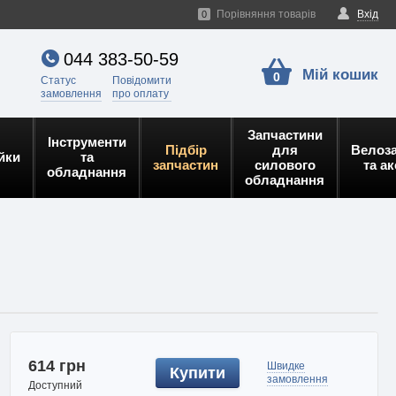
Порівняння товарів
Вхід
0
044 383-50-59
Мій кошик
0
Статус
Повідомити
замовлення
про оплату
Запчастини
Інструменти
Підбір
для
Велоз
йки
та
запчастин
силового
та а
обладнання
обладнання
614 грн
Швидке
Купити
замовлення
Доступний