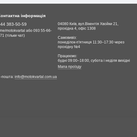
Контактна інформація
044 383-50-59
04080 Київ, вул.Вікентія Хвойки 21,
прохідна 4, офіс 1308
.me/motokvartal або 093 55-66-
71 (тільки чат)
Самовивіз:
понеділок-п'ятниця 11:30–17:30 через
прохідну №4
Працюємо:
будні 09:00–18:00, cубота і неділя вихідні
Мапа проїзду
Е-пошта:
info@motokvartal.com.ua