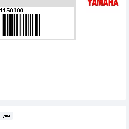
1150100
дгуки