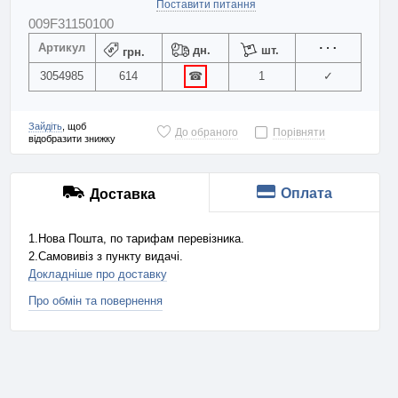
Поставити питання
009F31150100
Артикул
дн.
шт.
грн.
3054985
614
☎
1
✓
Зайдіть
, щоб
До обраного
Порівняти
відобразити знижку
Оплата
Доставка
1.Нова Пошта, по тарифам перевізника.
2.Самовивіз з пункту видачі.
Докладніше про доставку
Про обмін та повернення