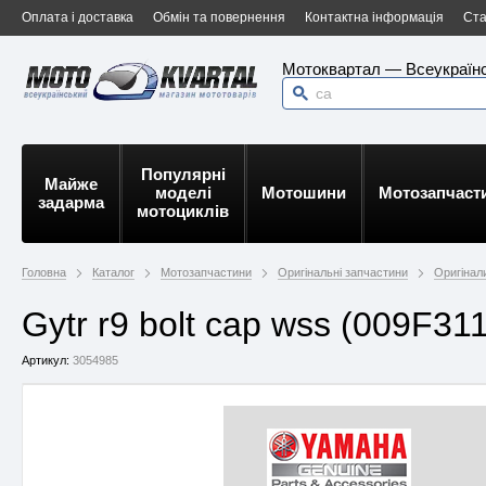
Оплата і доставка
Обмін та повернення
Контактна інформація
Ста
Мотоквартал — Всеукраїнс
Популярні
Майже
моделі
Мотошини
Мотозапчаст
задарма
мотоциклів
Головна
Каталог
Мотозапчастини
Оригінальні запчастини
Оригінал
Gytr r9 bolt cap wss (009F3
Артикул:
3054985