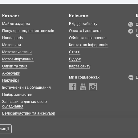
Каталог
Клієнтам
Майже задарма
Вхід до кабінету
Популярні моделі мотоциклів
Оплата і доставка
t
8
Honda parts
Обмін та повернення
Мотошини
Контактна інформація
Мотозапчастини
Статті
Мотоекіпірування
Відгуки
Оливи та хімія
Карта сайту
Аксесуари
Ми в соцмережах
Наклейки
Інструменти та обладнання
Підбір запчастин
Запчастини для силового
обладнання
Велозапчастини та аксесуари
зиції