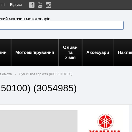
тті
Відгуки
кий магазин мототоварів
Оливи
ини
Мотоекіпірування
та
Аксесуари
Накле
хімія
и Ямаха
Gytr r9 bolt cap wss (009F31150100)
1150100) (3054985)