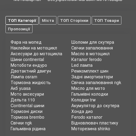
ТОП Категорії
Міста
ТОП Сторінки
ТОП Товари
Пропозиції
Фара на мопед
Шоломи для скутера
Наклейки на мотоцикл
Свічки запалювання
Аксесуари до мотоцикла
Масло в мотоцикл
Шини continental
Каталог ferodo
Мотоботи ендуро
Led лампа
Двотактний двигун
Ремкомплект шин
Лампа osram
Задні амортизатори
Тормозна жидкість
Свічка запалювання ngk
Акб yuasa
Масло для мото
Мото аксесуари
Гальмівні колодки
Дельта 110
Колодки trw
Continental шини
Акумулятор до скутера
Тормозні диски
Хонда дио
Тормоза brembo
Ferodo каталог
Свічки ngk
Відновлювач пластику
Гальмівна рідина
Моторезина shinko