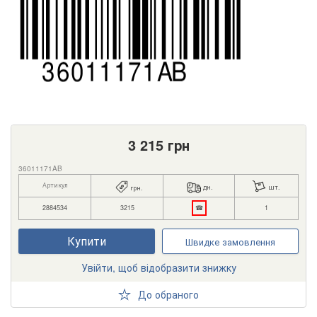
3 215
грн
36011171AB
Артикул
дн.
шт.
грн.
2884534
3215
☎
1
Купити
Швидке замовлення
Увійти, щоб відобразити знижку
До обраного