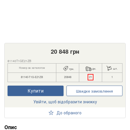
20 848
грн
81140T1GE21ZB
Номер за каталогом
дн.
шт.
грн.
81140-T1G-E21ZB
20848
21
1
Купити
Швидке замовлення
Увійти, щоб відобразити знижку
До обраного
Опис