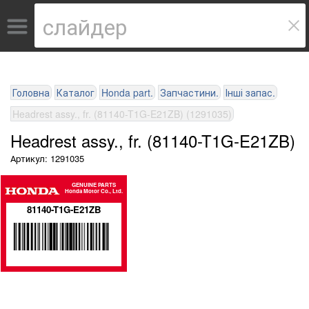
Головна
Каталог
Honda part.
Запчастини.
Інші запас.
Headrest assy., fr. (81140-T1G-E21ZB) (1291035)
Headrest assy., fr. (81140-T1G-E21ZB)
Артикул: 1291035
GENUINE PARTS
Honda Motor Co., Ltd.
81140-T1G-E21ZB