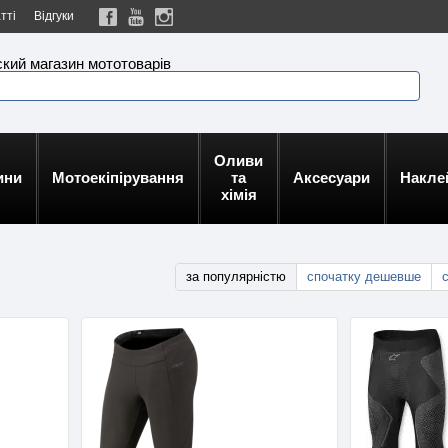
тті
Відгуки
кий магазин мототоварів
Оливи
ини
Мотоекіпірування
та
Аксесуари
Накле
хімія
за популярністю
спочатку дешевше