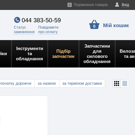
Порівняння товарів
Вхід
0
044 383-50-59
Мій кошик
0
Статус
Повідомити
замовлення
про оплату
Запчастини
Інструменти
Підбір
для
Велоз
йки
та
запчастин
силового
та а
обладнання
обладнання
спочатку дорожче
за назвою
за терміном доставки