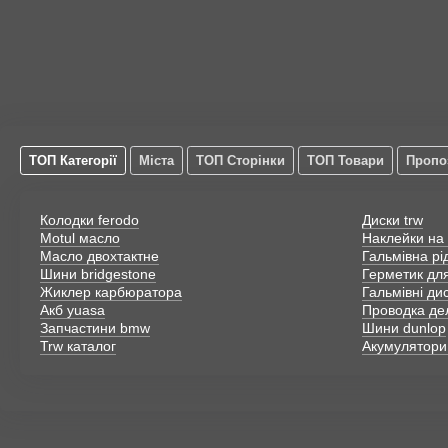
ТОП Категорії
Міста
ТОП Сторінки
ТОП Товари
Пропо
Колодки ferodo
Диски trw
Motul масло
Наклейки на 
Масло двохтактне
Гальмівна рі
Шини bridgestone
Герметик дл
Жиклер карбюратора
Гальмівні ди
Акб yuasa
Проводка де
Запчастини bmw
Шини dunlop
Trw каталог
Акумулятори