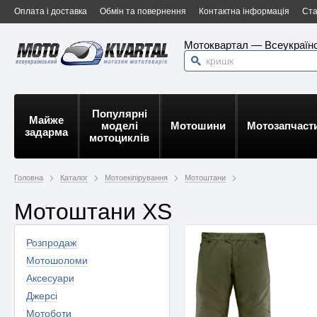
Оплата і доставка
Обмін та повернення
Контактна інформація
Ста
Мотоквартал — Всеукраїнс
Популярні
Майже
моделі
Мотошини
Мотозапчаст
задарма
мотоциклів
Головна
Каталог
Мотоекіпірування
Мотоштани
Мотоштани XS
Розпродаж
Мотошоломи
Аксесуари
Джерсі
Мотоботи