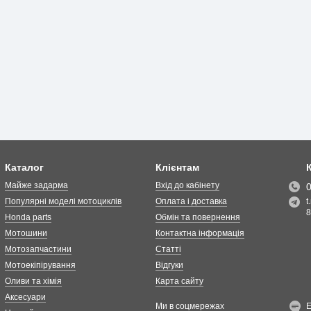
Каталог
Клієнтам
Майже задарма
Вхід до кабінету
Популярні моделі мотоциклів
Оплата і доставка
t
8
Honda parts
Обмін та повернення
Мотошини
Контактна інформація
Мотозапчастини
Статті
Мотоекіпірування
Відгуки
Оливи та хімія
Карта сайту
Аксесуари
Ми в соцмережах