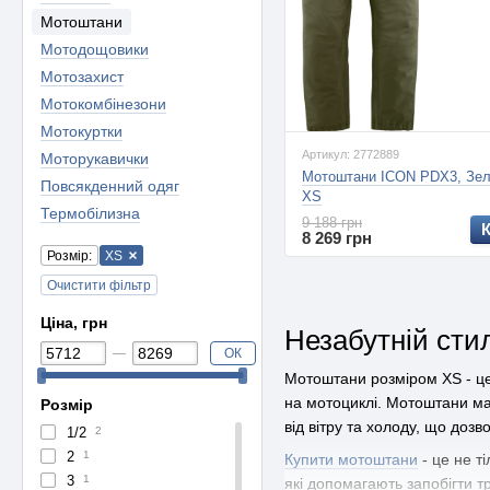
Мотоштани
Мотодощовики
Мотозахист
Мотокомбінезони
Мотокуртки
Артикул: 2772889
Моторукавички
Мотоштани ICON PDX3, Зел
Повсякденний одяг
XS
Термобілизна
9 188 грн
8 269 грн
Розмір:
XS
Очистити фільтр
Ціна, грн
Незабутній сти
ОК
Мотоштани розміром XS - це 
на мотоциклі. Мотоштани ма
Розмір
від вітру та холоду, що доз
1/2
2
2
1
Купити мотоштани
- це не т
3
1
які допомагають запобігти т