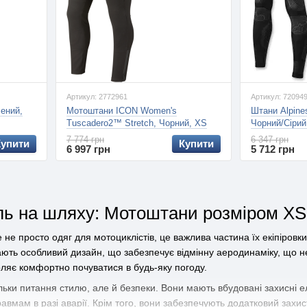
Артикул: 2772961
Артикул: 72094
ений,
Мотоштани ICON Women's
Штани Alpines
Tuscadero2™ Stretch, Чорний, XS
Чорний/Сірий
7 774 грн
6 347 грн
Купити
Купити
6 997 грн
5 712 грн
ль на шляху: Мотоштани розміром XS
не просто одяг для мотоциклістів, це важлива частина їх екіпіровки
ють особливий дизайн, що забезпечує відмінну аеродинаміку, що нео
воляє комфортно почуватися в будь-яку погоду.
ільки питання стилю, але й безпеки. Вони мають вбудовані захисні ел
равмам в разі аварії. Крім того, вони забезпечують додатковий захис