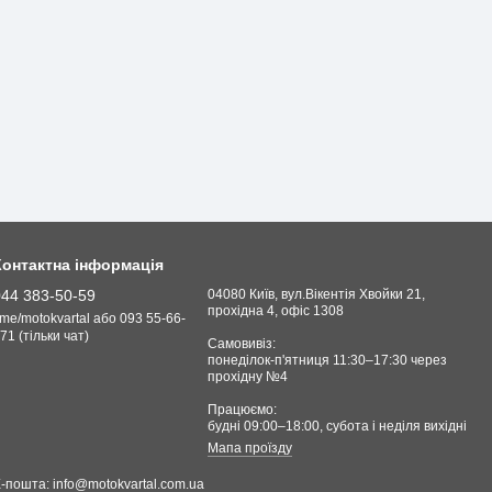
Контактна інформація
044 383-50-59
04080 Київ, вул.Вікентія Хвойки 21,
прохідна 4, офіс 1308
.me/motokvartal або 093 55-66-
71 (тільки чат)
Самовивіз:
понеділок-п'ятниця 11:30–17:30 через
прохідну №4
Працюємо:
будні 09:00–18:00, cубота і неділя вихідні
Мапа проїзду
Е-пошта:
info@motokvartal.com.ua