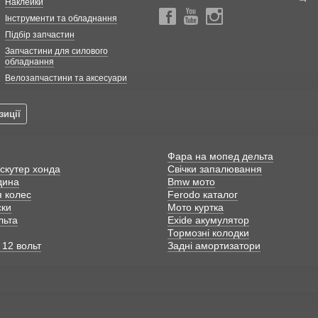
Наклейки
Інструменти та обладнання
Підбір запчастин
Запчастини для силового
обладнання
Велозапчастини та аксесуари
зиції
Фара на мопед дельта
скутер хонда
Свічки запалювання
дина
Bmw мото
я колес
Ferodo каталог
ски
Мото куртка
льта
Exide акумулятор
Тормозні колодки
 12 вольт
Задні амортизатори