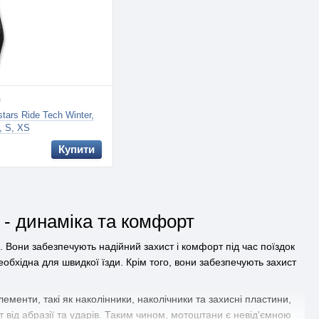
9
tars Ride Tech Winter,
, S, XS
Купити
 - динаміка та комфорт
. Вони забезпечують надійний захист і комфорт під час поїздок
бхідна для швидкої їзди. Крім того, вони забезпечують захист
ементи, такі як наколінники, наколічники та захисні пластини,
т від абразії та ударів. Таким чином, мотоштани є невід'ємною