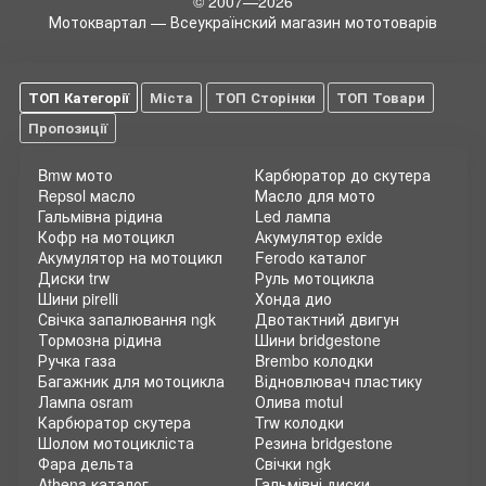
© 2007—2026
Мотоквартал — Всеукраїнский магазин мототоварів
ТОП Категорії
Міста
ТОП Сторінки
ТОП Товари
Пропозиції
Bmw мото
Карбюратор до скутера
Repsol масло
Масло для мото
Гальмівна рідина
Led лампа
Кофр на мотоцикл
Акумулятор exide
Акумулятор на мотоцикл
Ferodo каталог
Диски trw
Руль мотоцикла
Шини pirelli
Хонда дио
Свічка запалювання ngk
Двотактний двигун
Тормозна рідина
Шини bridgestone
Ручка газа
Brembo колодки
Багажник для мотоцикла
Відновлювач пластику
Лампа osram
Олива motul
Карбюратор скутера
Trw колодки
Шолом мотоцикліста
Резина bridgestone
Фара дельта
Свічки ngk
Athena каталог
Гальмівні диски