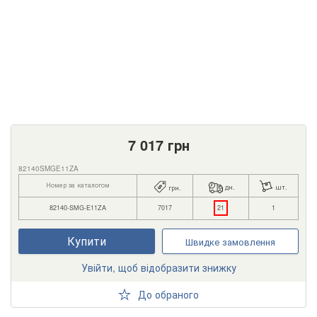
7 017
грн
82140SMGE11ZA
Номер за каталогом
дн.
шт.
грн.
82140-SMG-E11ZA
7017
21
1
Купити
Швидке замовлення
Увійти, щоб відобразити знижку
До обраного