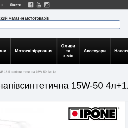
тті
Відгуки
кий магазин мототоварів
Оливи
ини
Мотоекіпірування
та
Аксесуари
Накле
хімія
E 15.5 напівсинтетична 15W-50 4л+1л
напівсинтетична 15W-50 4л+1