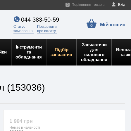
Порівняння товарів
Вхід
0
044 383-50-59
Мій кошик
0
Статус
Повідомити
замовлення
про оплату
Запчастини
Інструменти
Підбір
для
Велоз
йки
та
запчастин
силового
та а
обладнання
обладнання
л (153036)
1 994 грн
Немає в наявності