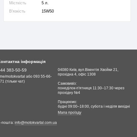
Місткість
5 л.
В'язкість
15W50
Контактна інформація
044 383-50-59
04080 Київ, вул.Вікентія Хвойки 21,
прохідна 4, офіс 1308
.me/motokvartal або 093 55-66-
71 (тільки чат)
Самовивіз:
понеділок-п'ятниця 11:30–17:30 через
прохідну №4
Працюємо:
будні 09:00–18:00, cубота і неділя вихідні
Мапа проїзду
Е-пошта:
info@motokvartal.com.ua