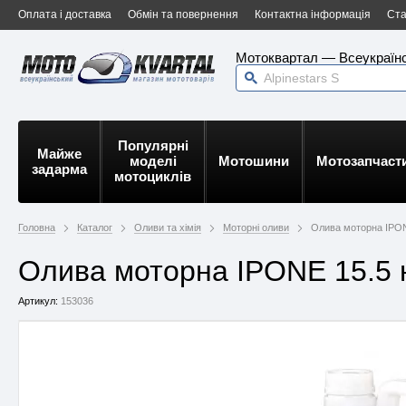
Оплата і доставка
Обмін та повернення
Контактна інформація
Ста
Мотоквартал — Всеукраїнс
Популярні
Майже
моделі
Мотошини
Мотозапчаст
задарма
мотоциклів
Головна
Каталог
Оливи та хімія
Моторні оливи
Олива моторна IPON
Олива моторна IPONE 15.5 
Артикул:
153036