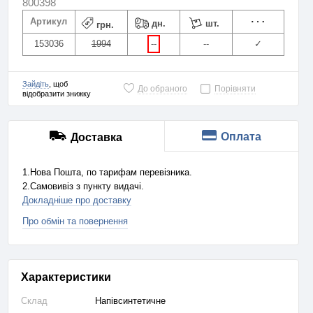
800398
Артикул
дн.
шт.
грн.
153036
1994
--
--
✓
Зайдіть
, щоб
До обраного
Порівняти
відобразити знижку
Оплата
Доставка
1.Нова Пошта, по тарифам перевізника.
2.Самовивіз з пункту видачі.
Докладніше про доставку
Про обмін та повернення
Характеристики
Склад
Напівсинтетичне