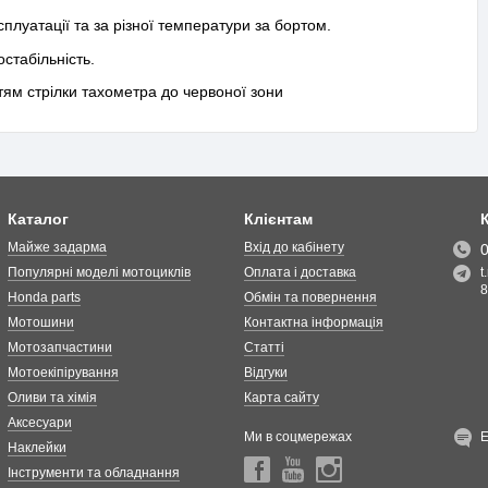
луатації та за різної температури за бортом.
стабільність.
тям стрілки тахометра до червоної зони
Каталог
Клієнтам
Майже задарма
Вхід до кабінету
Популярні моделі мотоциклів
Оплата і доставка
t
8
Honda parts
Обмін та повернення
Мотошини
Контактна інформація
Мотозапчастини
Статті
Мотоекіпірування
Відгуки
Оливи та хімія
Карта сайту
Аксесуари
Ми в соцмережах
Наклейки
Інструменти та обладнання