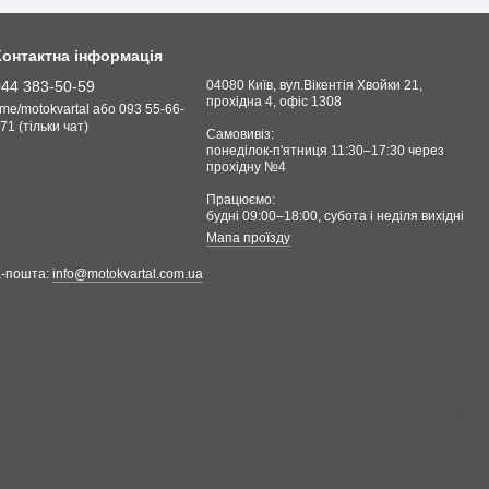
Контактна інформація
044 383-50-59
04080 Київ, вул.Вікентія Хвойки 21,
прохідна 4, офіс 1308
.me/motokvartal або 093 55-66-
71 (тільки чат)
Самовивіз:
понеділок-п'ятниця 11:30–17:30 через
прохідну №4
Працюємо:
будні 09:00–18:00, cубота і неділя вихідні
Мапа проїзду
Е-пошта:
info@motokvartal.com.ua