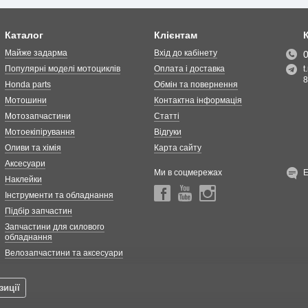
Каталог
Клієнтам
Майже задарма
Вхід до кабінету
Популярні моделі мотоциклів
Оплата і доставка
t
8
Honda parts
Обмін та повернення
Мотошини
Контактна інформація
Мотозапчастини
Статті
Мотоекіпірування
Відгуки
Оливи та хімія
Карта сайту
Аксесуари
Ми в соцмережах
Наклейки
Інструменти та обладнання
Підбір запчастин
Запчастини для силового
обладнання
Велозапчастини та аксесуари
зиції