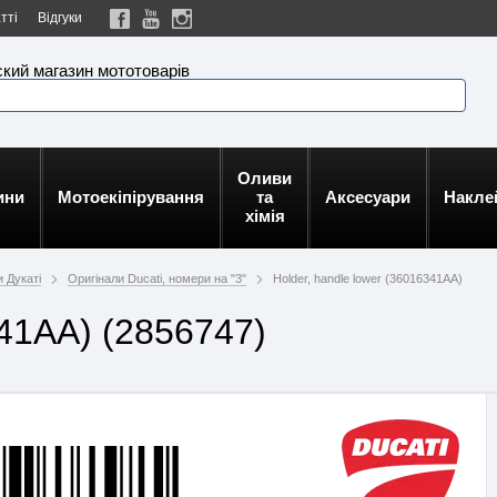
тті
Відгуки
кий магазин мототоварів
Оливи
ини
Мотоекіпірування
та
Аксесуари
Накле
хімія
 Дукаті
Оригінали Ducati, номери на "3"
Holder, handle lower (36016341AA)
341AA) (2856747)