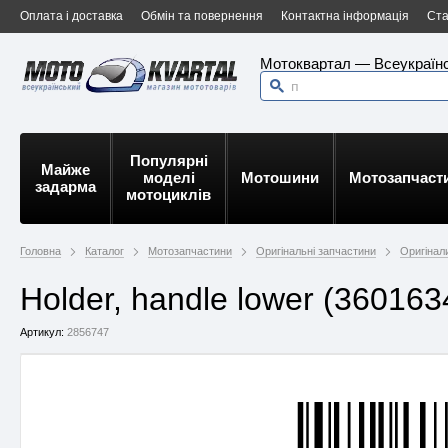
Оплата і доставка
Обмін та повернення
Контактна інформація
Ста
Мотоквартал — Всеукраїнс
Популярні
Майже
моделі
Мотошини
Мотозапчаст
задарма
мотоциклів
Головна
Каталог
Мотозапчастини
Оригінальні запчастини
Оригінали
Holder, handle lower (36016
Артикул:
2856747