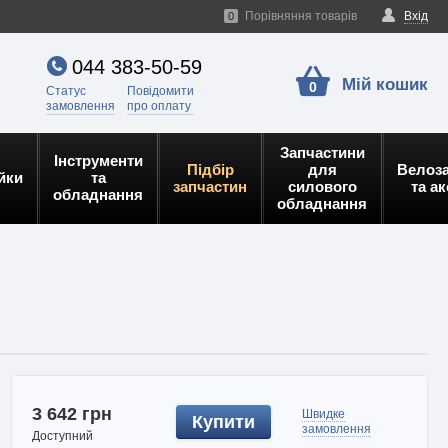
Порівняння товарів
Вхід
0
044 383-50-59
Мій кошик
0
Статус
Повідомити
замовлення
про оплату
Запчастини
Інструменти
Підбір
для
Велоз
йки
та
запчастин
силового
та а
обладнання
обладнання
3 642 грн
Швидке
Купити
замовлення
Доступний