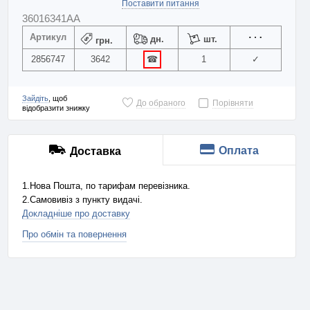
Поставити питання
36016341AA
Артикул
дн.
шт.
грн.
2856747
3642
☎
1
✓
Зайдіть
, щоб
До обраного
Порівняти
відобразити знижку
Оплата
Доставка
1.Нова Пошта, по тарифам перевізника.
2.Самовивіз з пункту видачі.
Докладніше про доставку
Про обмін та повернення