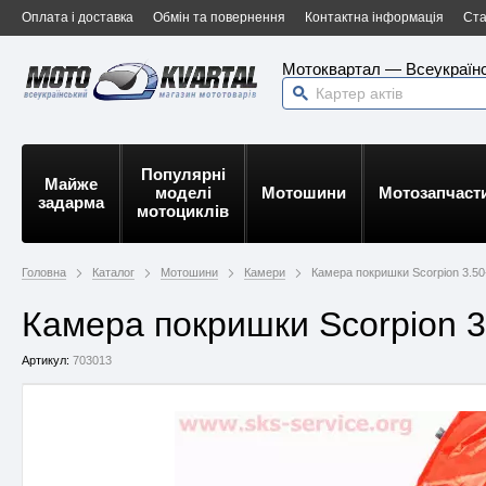
Оплата і доставка
Обмін та повернення
Контактна інформація
Ста
Мотоквартал — Всеукраїнс
Популярні
Майже
моделі
Мотошини
Мотозапчаст
задарма
мотоциклів
Головна
Каталог
Мотошини
Камери
Камера покришки Scorpion 3.50
Камера покришки Scorpion 3
Артикул:
703013