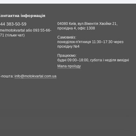
Контактна інформація
044 383-50-59
04080 Київ, вул.Вікентія Хвойки 21,
прохідна 4, офіс 1308
.me/motokvartal або 093 55-66-
71 (тільки чат)
Самовивіз:
понеділок-п'ятниця 11:30–17:30 через
прохідну №4
Працюємо:
будні 09:00–18:00, cубота і неділя вихідні
Мапа проїзду
Е-пошта:
info@motokvartal.com.ua