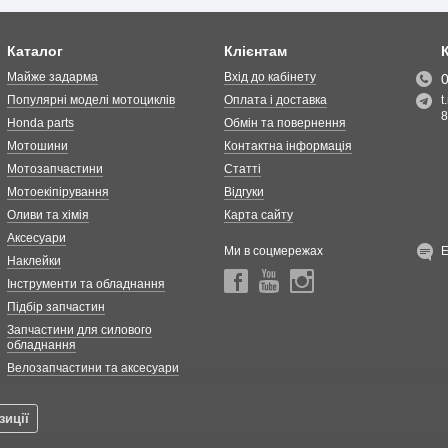
Каталог
Клієнтам
Майже задарма
Вхід до кабінету
Популярні моделі мотоциклів
Оплата і доставка
t
8
Honda parts
Обмін та повернення
Мотошини
Контактна інформація
Мотозапчастини
Статті
Мотоекіпірування
Відгуки
Оливи та хімія
Карта сайту
Аксесуари
Ми в соцмережах
Наклейки
Інструменти та обладнання
Підбір запчастин
Запчастини для силового
обладнання
Велозапчастини та аксесуари
зиції