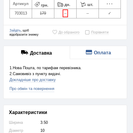
Артикул
дн.
шт.
грн.
703013
179
--
--
✓
Зайдіть
, щоб
До обраного
Порівняти
відобразити знижку
Оплата
Доставка
1.Нова Пошта, по тарифам перевізника.
2.Самовивіз з пункту видачі.
Докладніше про доставку
Про обмін та повернення
Характеристики
Ширина
3.50
Діаметр
10