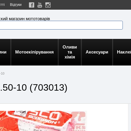
тті
Відгуки
кий магазин мототоварів
Оливи
ини
Мотоекіпірування
та
Аксесуари
Накле
хімія
-10
.50-10 (703013)