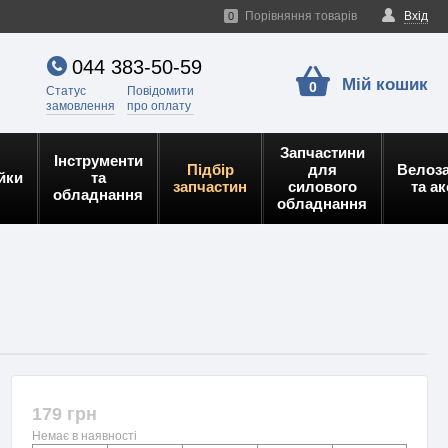
Порівняння товарів
Вхід
0
044 383-50-59
Мій кошик
0
Статус
Повідомити
замовлення
про оплату
Запчастини
Інструменти
Підбір
для
Велоз
йки
та
запчастин
силового
та а
обладнання
обладнання
179 грн
Немає в наявності