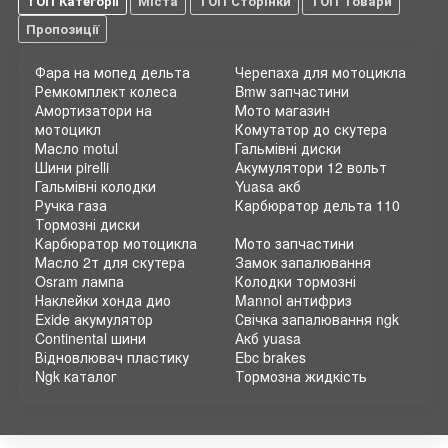
ТОП Категорії
Міста
ТОП Сторінки
ТОП Товари
Пропозиції
Фара на мопед дельта
Черепаха для мотоцикла
Ремкомплект колеса
Bmw запчастини
Амортизатори на
Мото магазин
мотоцикл
Комутатор до скутера
Масло motul
Гальмівні диски
Шини pirelli
Акумулятори 12 вольт
Гальмівні колодки
Yuasa акб
Ручка газа
Карбюратор дельта 110
Тормозні диски
Карбюратор мотоцикла
Мото запчастини
Масло 2т для скутера
Замок запалювання
Osram лампа
Колодки тормозні
Наклейки хонда дио
Mannol антифриз
Exide акумулятор
Свічка запалювання ngk
Continental шини
Акб yuasa
Відновлювач пластику
Ebc brakes
Ngk каталог
Тормозна жидкість