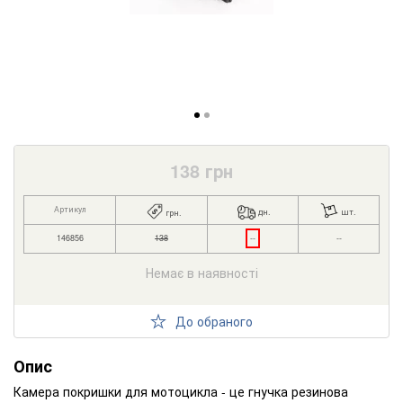
138
грн
Артикул
дн.
шт.
грн.
146856
138
--
--
Немає в наявності
До обраного
Опис
Камера покришки для мотоцикла - це гнучка резинова