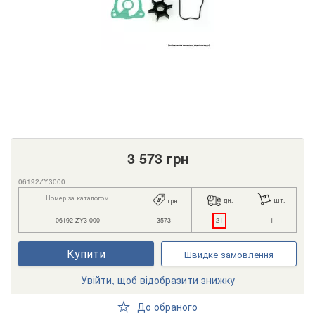
3 573
грн
06192ZY3000
Номер за каталогом
дн.
шт.
грн.
06192-ZY3-000
3573
21
1
Купити
Швидке замовлення
Увійти, щоб відобразити знижку
До обраного