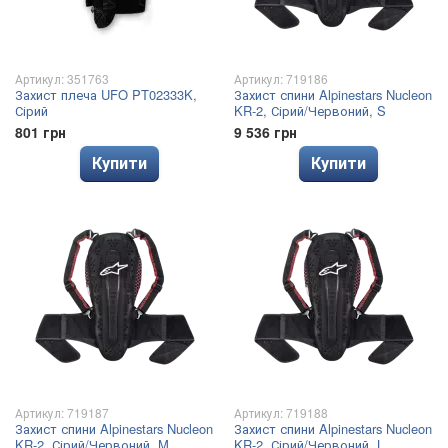
Артикул: 351763
Артикул: 719186
Захист плеча UFO PT02333K,
Захист спини Alpinestars Nucleon
Сірий
KR-2, Сірий/Червоний, S
801 грн
9 536 грн
Купити
Купити
Артикул: 719187
Артикул: 719188
Захист спини Alpinestars Nucleon
Захист спини Alpinestars Nucleon
KR-2, Сірий/Червоний, M
KR-2, Сірий/Червоний, L