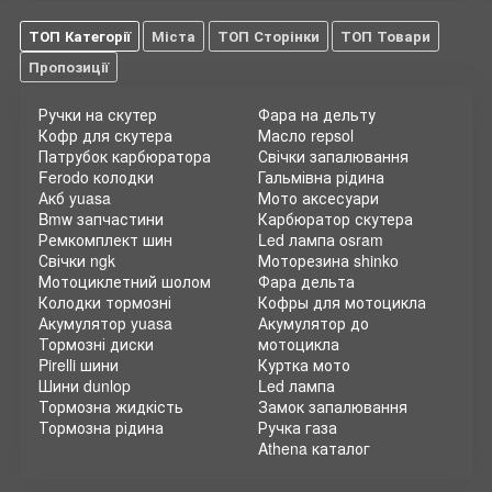
вибором та зробити процес покупки якомога зручнішим.
ТОП Категорії
Міста
ТОП Сторінки
ТОП Товари
Мото магазин Motokvartal
- це надійний партнер для кожного
мотоцикліста. Ми гарантуємо вам високу якість продукції, а
Пропозиції
також оперативну доставку по всій країні. Замовляйте
мотозапчастини та аксесуари онлайн і отримуйте їх
Ручки на скутер
Фара на дельту
безпосередньо до дверей вашого дому або офісу.
Кофр для скутера
Масло repsol
Патрубок карбюратора
Свічки запалювання
Не витрачайте зайвий час на пошук запчастин та аксесуарів
Ferodo колодки
Гальмівна рідина
для свого мотоцикла. Замовляйте все, що вам потрібно, в
Акб yuasa
Мото аксесуари
нашому онлайн магазині Motokvartal і насолоджуйтесь
Bmw запчастини
Карбюратор скутера
комфортом та безпекою на дорозі. Оберіть трендовий та
Ремкомплект шин
Led лампа osram
стильний мотозахист у серому кольорі вже сьогодні!
Свічки ngk
Моторезина shinko
Мотоциклетний шолом
Фара дельта
Колодки тормозні
Кофры для мотоцикла
Акумулятор yuasa
Акумулятор до
Тормозні диски
мотоцикла
Pirelli шини
Куртка мото
Шини dunlop
Led лампа
Тормозна жидкість
Замок запалювання
Тормозна рідина
Ручка газа
Athena каталог