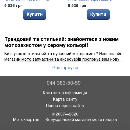
9 536 грн
9 536 грн
Купити
Купити
Трендовий та стильний: знайомтеся з новим
мотозахистом у серому кольорі!
Ви шукаєте стильний та сучасний мотозахист? Наш онлайн
магазин мото запчастин та аксесуарів пропонує вам нову
колекцію мотозахисту у модному серому кольорі. Захистіть
Розгорнути
себе зі смаком!
Захист шиї, плеча, рук та ніг є невід'ємною частиною
044 383-50-59
безпеки кожного мотоцикліста. Наш новий мотозахист у
серому кольорі виконаний з високоякісних матеріалів, що
Контактна інформація
забезпечують надійний захист від ударів та травм. Він
Карта сайту
також надає комфорту та зручності під час поїздок на
мотоциклі.
Повна версія сайту
Купити мотозахист
ви можете просто та швидко в нашому
© 2007—2026
онлайн магазині. Ми пропонуємо широкий вибір моделей та
Мотоквартал — Всеукраїнский магазин мототоварів
розмірів, щоб кожен мотоцикліст міг знайти саме те, що
йому потрібно. Наші фахівці завжди готові допомогти вам з