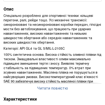
Опис
Спеціально розроблено для спортивної техніки: кільцеві
перегони, ралі, рейди тощо. Усі механічні трансмісії:
синхронізовані та несинхронізовані коробки передач, гіпоїдні
мости без автоблокування, що працюють при ударних
навантаженнях, високих навантаженнях та низьких
швидкостях обертання або середніх навантаженнях та
високих швидкостях обертання.
Категорії: API GL4 та GL 5/MIL-L-2105C
100% синтетична основа. Висока стійкість оливної плівки під
тиском. Змащувальні властивості оливи максимально
підвищені зменшення тертя і зносу. Виявляє термічну
стабільність за підвищених температур. 0% втрат при
зсувних навантаженнях. Масляна плівка не порушується в
найсуворіших умовах. Високотемпературний клас в'язкості
SAE 90 забезпечує високу стійкість масляної плівки при
високих температурах і зниження шуму в трансмісії.
Читати повністю
Залишається досить рідким за низьких температур, для
більш легкого перемикання передач в холодних умовах.
Характеристики
Забезпечує простоту перемикання передач. Підходить для
будь-якого типу конструкційних матеріалів трансмісій,