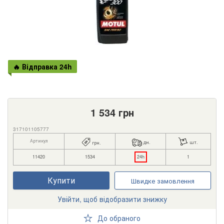
🔥 Відправка 24h
1 534
грн
317101105777
Артикул
дн.
шт.
грн.
11420
1534
24h
1
Купити
Швидке замовлення
Увійти, щоб відобразити знижку
До обраного