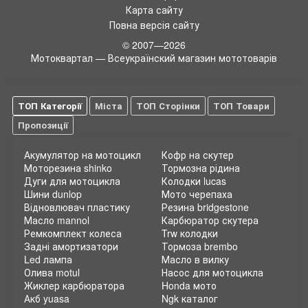
Карта сайту
Повна версія сайту
© 2007—2026
Мотоквартал — Всеукраїнский магазин мототоварів
ТОП Категорії
Міста
ТОП Сторінки
ТОП Товари
Пропозиції
Акумулятор на мотоцикл
Кофр на скутер
Моторезина shinko
Тормозна рідина
Дуги для мотоцикла
Колодки lucas
Шини dunlop
Мото черепаха
Відновлювач пластику
Резина bridgestone
Масло mannol
Карбюратор скутера
Ремкомплект колеса
Trw колодки
Задні амортизатори
Тормоза brembo
Led лампа
Масло в вилку
Олива motul
Насос для мотоцикла
Жиклер карбюратора
Honda мото
Акб yuasa
Ngk каталог