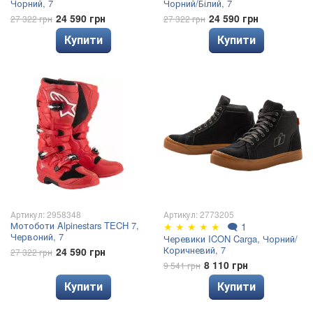
Чорний, 7
Чорний/Білий, 7
24 590 грн
24 590 грн
27 322 грн
27 322 грн
Купити
Купити
Артикул: 2958348
Артикул: 2773205
Мотоботи Alpinestars TECH 7,
★
★
★
★
★
🗨
1
Червоний, 7
Черевики ICON Carga, Чорний/
Коричневий, 7
24 590 грн
27 322 грн
8 110 грн
9 541 грн
Купити
Купити