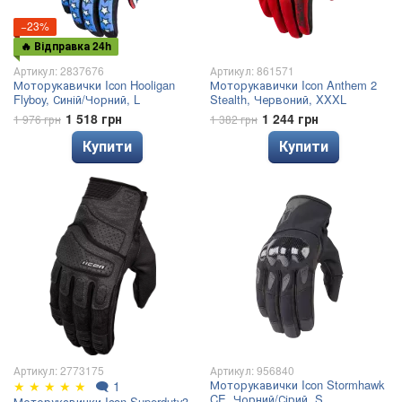
−23%
🔥 Відправка 24h
Артикул: 2837676
Артикул: 861571
Моторукавички Icon Hooligan
Моторукавички Icon Anthem 2
Flyboy, Синій/Чорний, L
Stealth, Червоний, XXXL
1 518 грн
1 244 грн
1 976 грн
1 382 грн
Купити
Купити
Артикул: 2773175
Артикул: 956840
Моторукавички Icon Stormhawk
★
★
★
★
★
🗨
1
CE, Чорний/Сірий, S
Моторукавички Icon Superduty3