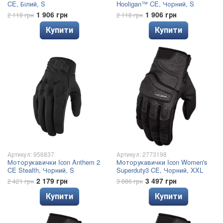
CE, Білий, S
Hooligan™ CE, Чорний, S
1 906 грн
1 906 грн
2 118 грн
2 118 грн
Купити
Купити
Артикул: 956837
Артикул: 2773198
Моторукавички Icon Anthem 2
Моторукавички Icon Women's
CE Stealth, Чорний, S
Superduty3 CE, Чорний, XXL
2 179 грн
3 497 грн
2 421 грн
3 886 грн
Купити
Купити