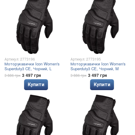
Артикул: 2773196
Артикул: 2773195
Моторукавички Icon Women's
Моторукавички Icon Women's
Superduty3 CE, Чорний, L
Superduty3 CE, Чорний, M
3 497 грн
3 497 грн
3 886 грн
3 886 грн
Купити
Купити