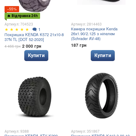
−55%
🔥 Відправка 24h
Артикул: 704523
Артикул: 2814463
Камера покришки Kenda
★
★
★
★
★
🗨
1
26х1.90/2.125 з ніпелем
Покришка KENDA K572 21х10-8
(Schrader AV-48)
37N TL [DOT 52-2020]
187 грн
2 000 грн
4 466 грн
Купити
Купити
Артикул: 9388
Артикул: 351867
Покришка KENDA ATV K290
Покришка KENDA K413 3.00-10