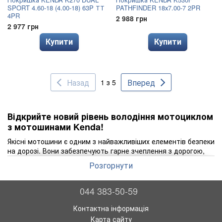
SPORT 4.60-18 (4.00-18) 63P ТТ
PATHFINDER 18х7.00-7 2PR
4PR
2 988 грн
2 977 грн
Купити
Купити
Назад
Вперед
1 з 5
Відкрийте новий рівень володіння мотоциклом
з мотошинами Kenda!
Якісні мотошини є одним з найважливіших елементів безпеки
на дорозі. Вони забезпечують гарне зчеплення з дорогою,
стабільність та контроль над мотоциклом. Погано зношені
Розгорнути
або пошкоджені шини можуть призвести до небезпечної
ситуації на дорозі, тому вчасна заміна є обов'язковою.
044 383-50-59
Купити мотошини
Kenda - це вибір професіоналів. Компанія
Kenda відома своєю високою якістю та надійністю своїх
Контактна інформація
шин. Їхні продукти виготовляються з використанням
Карта сайту
передових технологій та відповідають найвищим