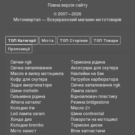
стандартам безпеки. Ви можете бути впевнені, що з
Повна версія сайту
мотошинами Kenda ваша поїздка буде комфортною та
© 2007—2026
безпечною.
Мотоквартал — Всеукраїнский магазин мототоварів
Мото магазин Motokvartal
- це найкраще місце для купівлі
мотошин та запчастин онлайн. У нашому асортименті ви
знайдете широкий вибір мотошин Kenda для різних типів
ТОП Категорії
Міста
ТОП Сторінки
ТОП Товари
мотоциклів. Ми пропонуємо конкурентні ціни та гарантію
якості на всі наші товари. Замовлення можна зробити в
Пропозиції
зручний для вас час, а доставка буде здійснена оперативно
і надійно.
Свічки ngk
Тормозна рідина
Свічка запалювання
Аксесуари для скутера
Масло в вилку мотоцикла
Наклейки на бак
Кофр для скутера
Патрубок карбюратора
Задні амортизатори
Свічка запалювання ngk
Шини michelin
Лампа osram
Гальмівна рідина
Відновлювач пластику
Athena каталог
Резина bridgestone
Колодки trw
Масло 2т
Led лампа osram
Шини continental
Хонда дио
Повороти на мотоцикл
Колодки brembo
Тормозні диски
Мото захист
Bmw запчастини