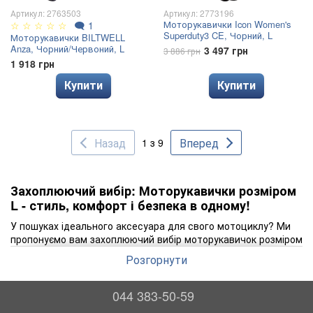
Артикул: 2763503
Артикул: 2773196
Моторукавички Icon Women's
☆
☆
☆
☆
☆
🗨
1
Superduty3 CE, Чорний, L
Моторукавички BILTWELL
Anza, Чорний/Червоний, L
3 497 грн
3 886 грн
1 918 грн
Купити
Купити
Назад
Вперед
1 з 9
Захоплюючий вибір: Моторукавички розміром
L - стиль, комфорт і безпека в одному!
У пошуках ідеального аксесуара для свого мотоциклу? Ми
пропонуємо вам захоплюючий вибір моторукавичок розміром
L. Ці рукавички поєднують в собі стильний дизайн, високий
Розгорнути
рівень комфорту та надійну захисту.
Моторукавички є одним з найважливіших аксесуарів для
044 383-50-59
мотоциклістів. Вони не тільки додають стилю вашому
образу, але і забезпечують додатковий комфорт під час