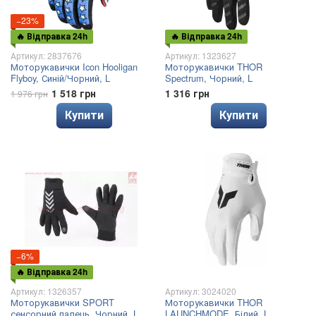
−23%
🔥 Відправка 24h
🔥 Відправка 24h
Артикул: 2837676
Артикул: 1323627
Моторукавички Icon Hooligan
Моторукавички THOR
Flyboy, Синій/Чорний, L
Spectrum, Чорний, L
1 518 грн
1 316 грн
1 976 грн
Купити
Купити
−6%
🔥 Відправка 24h
Артикул: 1326357
Артикул: 3024020
Моторукавички SPORT
Моторукавички THOR
сенсорний палець, Чорний, L
LAUNCHMODE, Білий, L