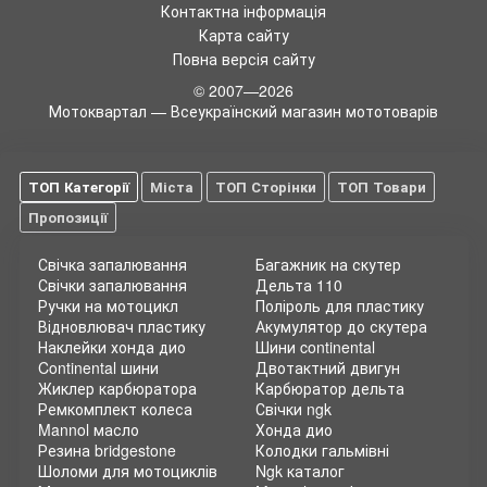
Контактна інформація
поїздки. Вибір правильних рукавичок також грає важливу
Карта сайту
роль у забезпеченні безпеки рук під час їзди.
Повна версія сайту
Купити
мото рукавиці
розміром L - це швидкий і простий
спосіб підвищити комфорт та безпеку своєї поїздки. У
© 2007—2026
нашому магазині ми пропонуємо великий вибір рукавичок
Мотоквартал — Всеукраїнский магазин мототоварів
різних стилів, матеріалів та функціональності.
Мото магазин Motokvartal
- ваш надійний партнер у виборі
мотозапчастин та аксесуарів. Замовляючи рукавички
ТОП Категорії
Міста
ТОП Сторінки
ТОП Товари
розміром L у нас, ви можете бути впевнені у їх якості та
надійності. Ми працюємо тільки з перевіреними
Пропозиції
виробниками, що гарантує високу якість кожного товару.
Свічка запалювання
Багажник на скутер
Купівля мотозапчастин онлайн має свої переваги. Ви
Свічки запалювання
Дельта 110
можете зробити замовлення в зручний для вас час,
Ручки на мотоцикл
Поліроль для пластику
ознайомитися з великим асортиментом товарів та зробити
Відновлювач пластику
Акумулятор до скутера
свій вибір без поспіху. Крім того, ми забезпечуємо швидку
Наклейки хонда дио
Шини continental
доставку та гарантію на всі товари.
Continental шини
Двотактний двигун
Жиклер карбюратора
Карбюратор дельта
Ремкомплект колеса
Свічки ngk
Mannol масло
Хонда дио
Резина bridgestone
Колодки гальмівні
Шоломи для мотоциклів
Ngk каталог