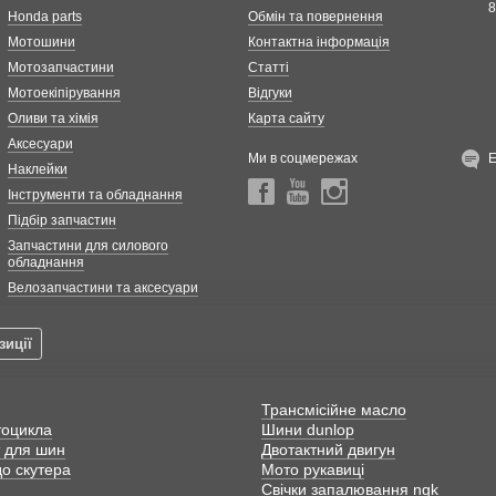
8
Honda parts
Обмін та повернення
Мотошини
Контактна інформація
Мотозапчастини
Статті
Мотоекіпірування
Відгуки
Оливи та хімія
Карта сайту
Аксесуари
Ми в соцмережах
Наклейки
Інструменти та обладнання
Підбір запчастин
Запчастини для силового
обладнання
Велозапчастини та аксесуари
зиції
Трансмісійне масло
тоцикла
Шини dunlop
 для шин
Двотактний двигун
о скутера
Мото рукавиці
Свічки запалювання ngk