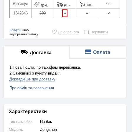
Артикул
дн.
шт.
грн.
1342846
309
--
--
✓
Зайдіть
, щоб
До обраного
Порівняти
відобразити знижку
Оплата
Доставка
1.Нова Пошта, по тарифам перевізника.
2.Самовивіз з пункту видачі.
Докладніше про доставку
Про обмін та повернення
Характеристики
Тип наклейки
На бак
Модель
Zongshen