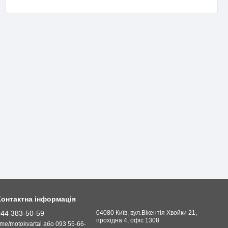
Контактна інформація
044 383-50-59
04080 Київ, вул.Вікентія Хвойки 21,
прохідна 4, офіс 1308
.me/motokvartal або 093 55-66-