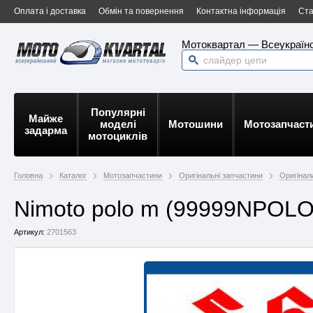
Оплата і доставка
Обмін та повернення
Контактна інформація
Ста
Мотоквартал — Всеукраїнс
Популярні
Майже
моделі
Мотошини
Мотозапчаст
задарма
мотоциклів
Головна
Каталог
Мотозапчастини
Оригінальні запчастини
Оригінал
Nimoto polo m (99999NPOLO
Артикул:
2701563