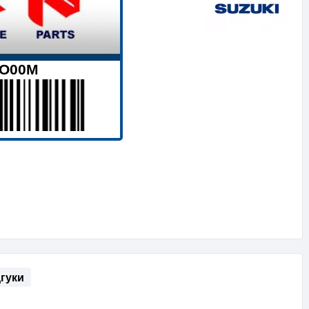
LO00M
дгуки