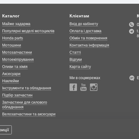
Каталог
Клієнтам
Майже задарма
Вхід до кабінету
Популярні моделі мотоциклів
Оплата і доставка
t
8
Honda parts
Обмін та повернення
Мотошини
Контактна інформація
Мотозапчастини
Статті
Мотоекіпірування
Відгуки
Оливи та хімія
Карта сайту
Аксесуари
Ми в соцмережах
Наклейки
Інструменти та обладнання
Підбір запчастин
Запчастини для силового
обладнання
Велозапчастини та аксесуари
зиції