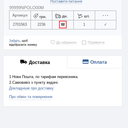
Поставити питання
99999NPOLO00M
Артикул
дн.
шт.
грн.
2701563
2236
☎
1
✓
Зайдіть
, щоб
До обраного
Порівняти
відобразити знижку
Оплата
Доставка
1.Нова Пошта, по тарифам перевізника.
2.Самовивіз з пункту видачі.
Докладніше про доставку
Про обмін та повернення