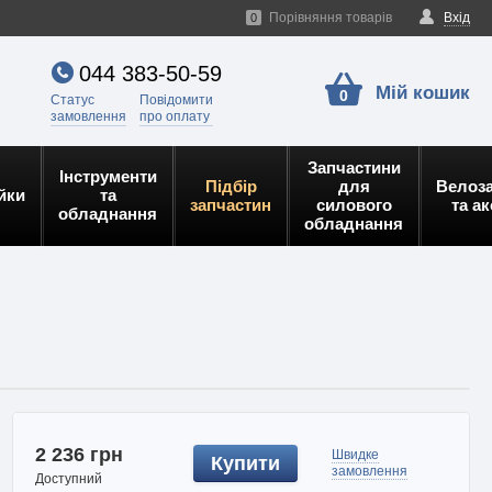
Порівняння товарів
Вхід
0
044 383-50-59
Мій кошик
0
Статус
Повідомити
замовлення
про оплату
Запчастини
Інструменти
Підбір
для
Велоз
йки
та
запчастин
силового
та а
обладнання
обладнання
2 236 грн
Швидке
Купити
замовлення
Доступний