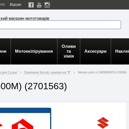
тті
Відгуки
кий магазин мототоварів
Оливи
ини
Мотоекіпірування
та
Аксесуари
Накле
хімія
и для Сузукі
Оригінали Suzuki, номери на "9"
Nimoto polo m (99999NPOLO00M)
00M) (2701563)