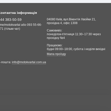
Контактна інформація
044 383-50-59
04080 Київ, вул.Вікентія Хвойки 21,
прохідна 4, офіс 1308
.me/motokvartal або 093 55-66-
71 (тільки чат)
Самовивіз:
понеділок-п'ятниця 11:30–17:30 через
прохідну №4
Працюємо:
будні 09:00–18:00, cубота і неділя вихідні
Мапа проїзду
Е-пошта:
info@motokvartal.com.ua