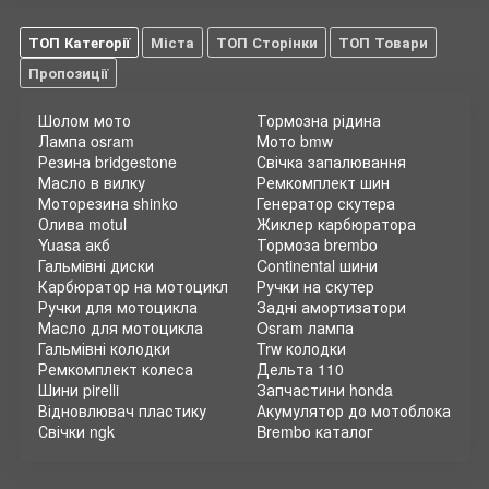
ТОП Категорії
Міста
ТОП Сторінки
ТОП Товари
Пропозиції
Шолом мото
Тормозна рідина
Лампа osram
Мото bmw
Резина bridgestone
Свічка запалювання
Масло в вилку
Ремкомплект шин
Моторезина shinko
Генератор скутера
Олива motul
Жиклер карбюратора
Yuasa акб
Тормоза brembo
Гальмівні диски
Continental шини
Карбюратор на мотоцикл
Ручки на скутер
Ручки для мотоцикла
Задні амортизатори
Масло для мотоцикла
Osram лампа
Гальмівні колодки
Trw колодки
Ремкомплект колеса
Дельта 110
Шини pirelli
Запчастини honda
Відновлювач пластику
Акумулятор до мотоблока
Свічки ngk
Brembo каталог