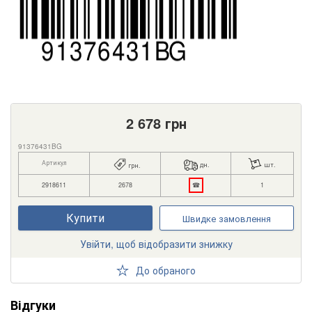
2 678
грн
91376431BG
Артикул
дн.
шт.
грн.
2918611
2678
☎
1
Купити
Швидке замовлення
Увійти, щоб відобразити знижку
До обраного
Відгуки