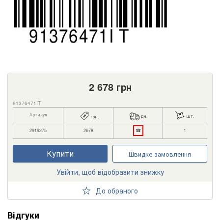
2 678
грн
91376471IT
Артикул
дн.
шт.
грн.
2919275
2678
☎
1
Купити
Швидке замовлення
Увійти, щоб відобразити знижку
До обраного
Відгуки