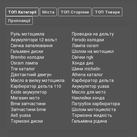
ТОП Категорії
Міста
ТОП Сторінки
ТОП Товари
Пропозиції
Руль мотоцикла
Проводка на дельту
Акумулятори 12 вольт
Ferodo колодки
Свічка запалювання
Лампа osram
Гальмівні диски
Шолом на мотоцикл
Brembo колодки
Свічки ngk
Osram лампа
Хонда дио
Trw каталог
Шини michelin
Двотактний двигун
Athena каталог
Масло в вилку мотоцикла
Карбюратор дельта
Карбюратор дельта 110
Акумулятор yuasa
Exide акумулятор
Масло для мото
Магазин мото
Наклейки хонда
Bmw запчастини
Патрубок карбюратора
Запчастини bmw
Шолом мотоцикліста
Акб yuasa
Тормозна жидкість
Тормозні диски
Гальмівна рідина