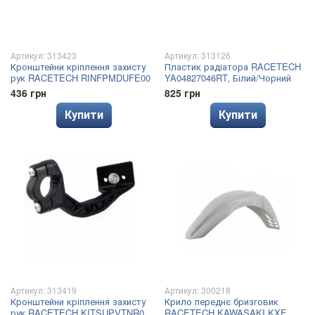
Артикул: 313423
Артикул: 313126
Кронштейни кріплення захисту
Пластик радіатора RACETECH
рук RACETECH RINFPMDUFE00
YA04827046RT, Білий/Чорний
436 грн
825 грн
Купити
Купити
Артикул: 313419
Артикул: 300218
Кронштейни кріплення захисту
Крило переднє бризговик
рук RACETECH KITSUPVTNR0
RACETECH KAWASAKI KXF