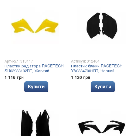
Артикул: 313117
Артикул: 312464
Пластик радіатора RACETECH
Пластик бічний RACETECH
SU03933102RT, Жовтий
YA03847001RT, Чорний
1 116 грн
1 120 грн
Купити
Купити