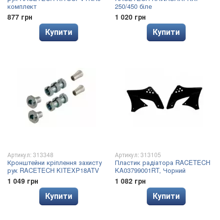
комплект
250/450 біле
877 грн
1 020 грн
Купити
Купити
Артикул: 313348
Артикул: 313105
Кронштейни кріплення захисту
Пластик радіатора RACETECH
рук RACETECH KITEXP18ATV
KA03799001RT, Чорний
1 049 грн
1 082 грн
Купити
Купити