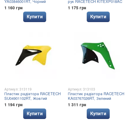
YA03846001RT, Чорний
рук RACETECH KITEXP018AC
1 160 грн
1 175 грн
Купити
Купити
Артикул: 313119
Артикул: 313103
Пластик радіатора RACETECH
Пластик радіатора RACETECH
SU04901102RT, Жовтий
KA03767026RT, Зелений
1 194 грн
1 311 грн
Купити
Купити