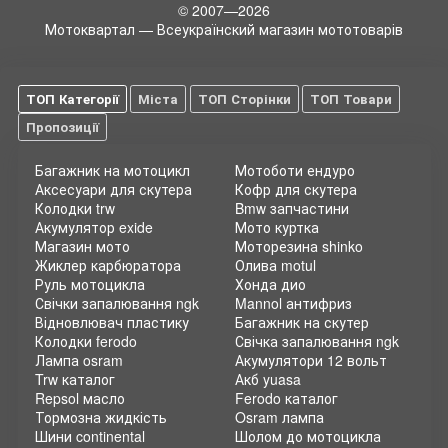
© 2007—2026
оригинального мотопластика и аксессуаров для эндуро и
Мотоквартал — Всеукраїнский магазин мототоварів
кроссовых мотоциклов. Компания успешно
зарекомендовала себя в качестве лидера рынка с
растущим международным присутствием.
Основные продукты марки - пластик и навесные элементы
ТОП Категорії
Міста
ТОП Сторінки
ТОП Товари
Racetech для кросс байков и эндуро. В ассортимент бренда
Пропозиції
входят:
Обтекатели и пластик, крылья, элементы защиты
Багажник на мотоцикл
Мотоботи ендуро
радиатора и картера, защиты рук, слайдеры цепи,
Аксесуари для скутера
Кофр для скутера
ловушки цепи, цепные ролики;
Колодки trw
Bmw запчастини
Всевозможные аксессуары для защиты тела райдера.
Акумулятор exide
Мото куртка
Магазин мото
Моторезина shinko
Прочие детали для мотокросса и эндуро.
Жиклер карбюратора
Олива motul
Racetech обладает многочисленными патентами на
Руль мотоцикла
Хонда дио
уникальные технологии, многие продукты имеют
Свічки запалювання ngk
Mannol антифриз
омологацию и одобрение FIM. Пластик Racetech на
Відновлювач пластику
Багажник на скутер
кроссовый мотоцикл, в основном, продается на внешний
Колодки ferodo
Свічка запалювання ngk
рынок, где клиентами бренда выступают знаменитые
Лампа osram
Акумулятори 12 вольт
мотоконцеры.
Trw каталог
Акб yuasa
Repsol масло
Ferodo каталог
Сохраняя полный производственный цикл на своем
Тормозна жидкість
Osram лампа
производстве, начиная от заготовки сырья и заканчивая
Шини continental
Шолом до мотоцикла
упаковкой готовой продукции, компания обеспечивает