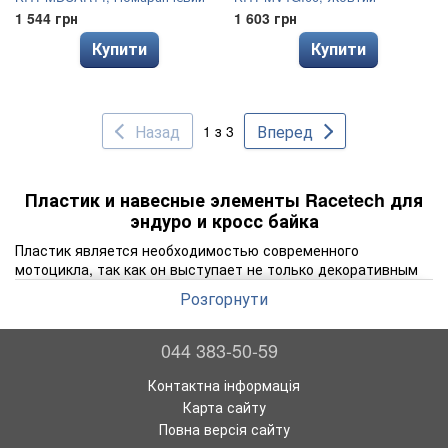
1 544 грн
1 603 грн
Купити
Купити
Назад
Вперед
1 з 3
Пластик и навесные элементы Racetech для
эндуро и кросс байка
Пластик является необходимостью современного
мотоцикла, так как он выступает не только декоративным
элементом, на который клеится пленка. Прежде всего,
Розгорнути
пластик и навесные элементы
Racetech для эндуро
становятся демпфером и гасят небольшие удары, защищая
детали мотоцикла и самого райдера от элементов байка. А
044 383-50-59
с помощью переднего и заднего крыла обеспечивается
хорошая защита от летящей из-под колес грязи.
Контактна інформація
Карта сайту
Компания Racetech и ассортимент пластика
Повна версія сайту
Бренд Racetech специализируется на производстве