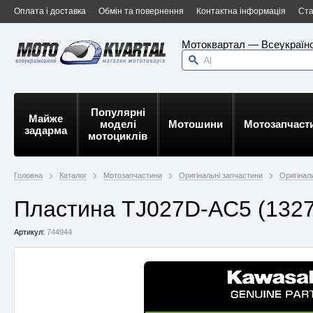
Оплата і доставка
Обмін та повернення
Контактна інформація
Ста
Мотоквартал — Всеукраїнс
Популярні
Майже
моделі
Мотошини
Мотозапчаст
задарма
мотоциклів
Головна
Каталог
Мотозапчастини
Оригінальні запчастини
Оригінал
Пластина TJ027D-AC5 (1327
Артикул:
744944