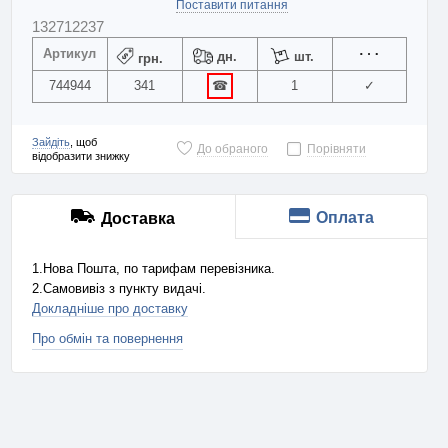
Поставити питання
132712237
Артикул
дн.
шт.
грн.
744944
341
☎
1
✓
Зайдіть
, щоб
До обраного
Порівняти
відобразити знижку
Оплата
Доставка
1.Нова Пошта, по тарифам перевізника.
2.Самовивіз з пункту видачі.
Докладніше про доставку
Про обмін та повернення