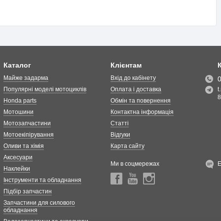
Каталог
Клієнтам
Майже задарма
Вхід до кабінету
Популярні моделі мотоциклів
Оплата і доставка
t
8
Honda parts
Обмін та повернення
Мотошини
Контактна інформація
Мотозапчастини
Статті
Мотоекіпірування
Відгуки
Оливи та хімія
Карта сайту
Аксесуари
Ми в соцмережах
Наклейки
Інструменти та обладнання
Підбір запчастин
Запчастини для силового
обладнання