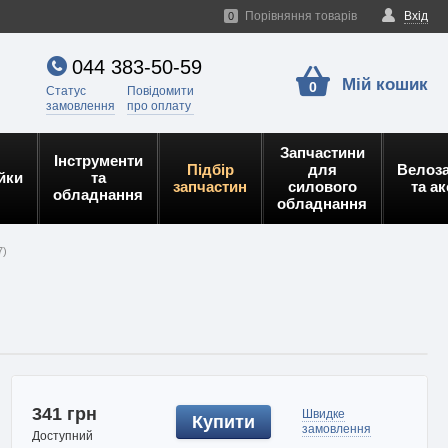
Порівняння товарів
Вхід
0
044 383-50-59
Мій кошик
0
Статус
Повідомити
замовлення
про оплату
Запчастини
Інструменти
Підбір
для
Велоз
йки
та
запчастин
силового
та а
обладнання
обладнання
7)
341 грн
Швидке
Купити
замовлення
Доступний