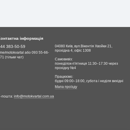
Контактна інформація
044 383-50-59
04080 Київ, вул.Вікентія Хвойки 21,
прохідна 4, офіс 1308
.me/motokvartal або 093 55-66-
71 (тільки чат)
Самовивіз:
понеділок-п'ятниця 11:30–17:30 через
прохідну №4
Працюємо:
будні 09:00–18:00, cубота і неділя вихідні
Мапа проїзду
Е-пошта:
info@motokvartal.com.ua