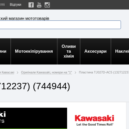
тті
Відгуки
кий магазин мототоварів
Оливи
ини
Мотоекіпірування
та
Аксесуари
Накле
хімія
и Кавасакі
Оригінали Kawasaki, номери на "1"
Пластина TJ027D-AC5 (13271223
12237) (744944)