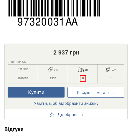
2 937
грн
97320031AA
Артикул
дн.
шт.
грн.
2918687
2937
☎
1
Купити
Швидке замовлення
Увійти, щоб відобразити знижку
До обраного
Відгуки