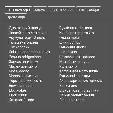
ТОП Категорії
Міста
ТОП Сторінки
ТОП Товари
Пропозиції
Двотактний двигун
Ручки на мотоцикл
Наклейка на мотоцикл
Карбюратор дельта
Акумулятори 12 вольт
Олива motul
Гальмівна рідина
Шини dunlop
Trw колодки
Гальмівні диски
Свічка запалювання ngk
Led лампа
Резина bridgestone
Ремкомплект колеса
Запчастини bmw
Мотоботи ендуро
Масло для мото
Руль мото
Motul масло
Кофры для мотоцикла
Mannol антифриз
Гальмівні колодки
Тормозна жидкість
Аксесуари до мотоцикла
Bmw запчастини
Хонда дио
Ebc brakes
Відновлювач пластику
Pirelli шини
Свічки запалювання
Каталог ferodo
Athena каталог