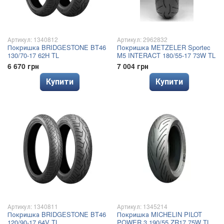
Артикул: 1340812
Артикул: 2962832
Покришка BRIDGESTONE BT46
Покришка METZELER Sportec
130/70-17 62H TL
M5 INTERACT 180/55-17 73W TL
6 670 грн
7 004 грн
Купити
Купити
Артикул: 1340811
Артикул: 1345214
Покришка BRIDGESTONE BT46
Покришка MICHELIN PILOT
120/90-17 64V TL
POWER 3 190/55 ZR17 75W TL