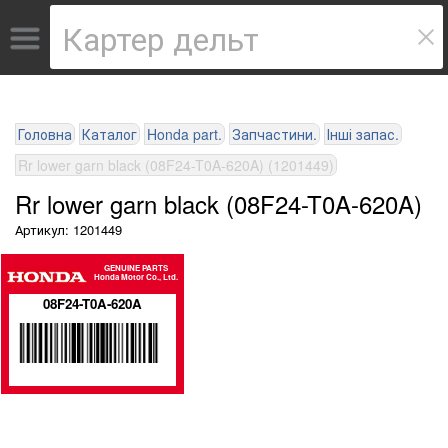
Головна
Каталог
Honda part.
Запчастини.
Інші запас.
Rr lower garn black (08F24-T0A-620A) (1201449)
Rr lower garn black (08F24-T0A-620A)
Артикул: 1201449
GENUINE PARTS
Honda Motor Co., Ltd.
08F24-T0A-620A