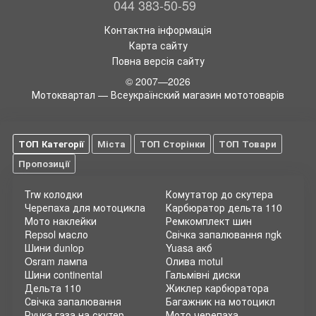
044 383-50-59
Контактна інформація
Карта сайту
Повна версія сайту
© 2007—2026
Мотоквартал — Всеукраїнский магазин мототоварів
ТОП Категорії
Міста
ТОП Сторінки
ТОП Товари
Пропозиції
Trw колодки
Комутатор до скутера
Черепаха для мотоцикла
Карбюратор дельта 110
Мото наклейки
Ремкомплект шин
Repsol масло
Свічка запалювання ngk
Шини dunlop
Yuasa акб
Osram лампа
Олива motul
Шини continental
Гальмівні диски
Дельта 110
Жиклер карбюратора
Свічка запалювання
Багажник на мотоцикл
Ручка газа на скутер
Мото черепаха