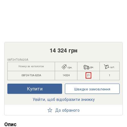
14 324
грн
08F24T0A620A
Номер за каталогом
дн.
шт.
грн.
08F24-T0A-620A
14324
21
1
Купити
Швидке замовлення
Увійти, щоб відобразити знижку
До обраного
Опис