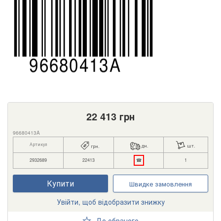
22 413
грн
96680413A
Артикул
дн.
шт.
грн.
2932689
22413
☎
1
Купити
Швидке замовлення
Увійти, щоб відобразити знижку
До обраного