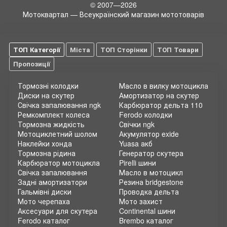
© 2007—2026
Мотоквартал — Всеукраїнский магазин мототоварів
ТОП Категорії
Міста
ТОП Сторінки
ТОП Товари
Пропозиції
Тормозні колодки
Масло в вилку мотоцикла
Диски на скутер
Амортизатор на скутер
Свічка запалювання ngk
Карбюратор дельта 110
Ремкомплект колеса
Ferodo колодки
Тормозна жидкість
Свічки ngk
Мотоциклетний шолом
Акумулятор exide
Наклейки хонда
Yuasa акб
Тормозна рідина
Генератор скутера
Карбюратор мотоцикла
Pirelli шини
Свічка запалювання
Масло в мотоцикл
Задні амортизатори
Резина bridgestone
Гальмівні диски
Проводка дельта
Мото черепаха
Мото захист
Аксесуари для скутера
Continental шини
Ferodo каталог
Brembo каталог