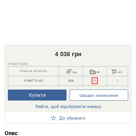
4 038
грн
01466T7AJ00
Номер за каталогом
дн.
шт.
грн.
01466-T7A-J00
4038
21
1
Купити
Швидке замовлення
Увійти, щоб відобразити знижку
До обраного
Опис