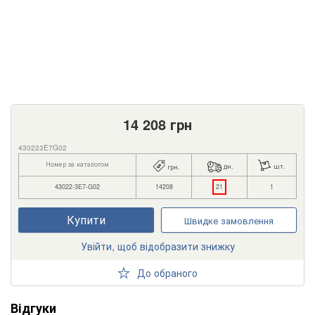
14 208
грн
430223E7G02
Номер за каталогом
дн.
шт.
грн.
43022-3E7-G02
14208
21
1
Купити
Швидке замовлення
Увійти, щоб відобразити знижку
До обраного
Відгуки