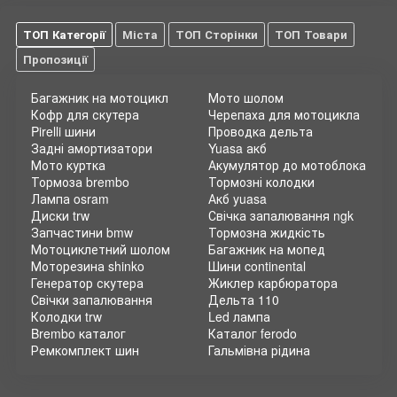
ТОП Категорії
Міста
ТОП Сторінки
ТОП Товари
Пропозиції
Багажник на мотоцикл
Мото шолом
Кофр для скутера
Черепаха для мотоцикла
Pirelli шини
Проводка дельта
Задні амортизатори
Yuasa акб
Мото куртка
Акумулятор до мотоблока
Тормоза brembo
Тормозні колодки
Лампа osram
Акб yuasa
Диски trw
Свічка запалювання ngk
Запчастини bmw
Тормозна жидкість
Мотоциклетний шолом
Багажник на мопед
Моторезина shinko
Шини continental
Генератор скутера
Жиклер карбюратора
Свічки запалювання
Дельта 110
Колодки trw
Led лампа
Brembo каталог
Каталог ferodo
Ремкомплект шин
Гальмівна рідина