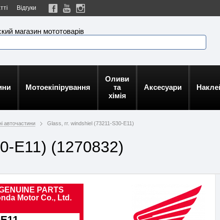
тті
Відгуки
кий магазин мототоварів
Оливи
ини
Мотоекіпірування
та
Аксесуари
Накле
хімія
ні авточастини
Glass, rr. windshiel (73211-S30-E11)
S30-E11) (1270832)
GENUINE PARTS
nda Motor Co., Ltd.
-E11