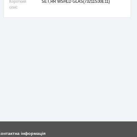
Короткий
SET,RR WSHLD GLAS(73211S30E11)
опис
Контактна інформація