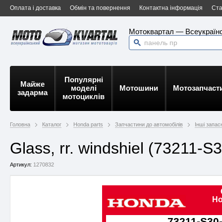
Оплата і доставка
Обмін та повернення
Контактна інформація
Ста
Мотоквартал — Всеукраїнс
Популярні
Майже
моделі
Мотошини
Мотозапчаст
задарма
мотоциклів
Головна
Каталог
Honda parts
Запчастини до автомобілів
Інші запас
Glass, rr. windshiel (73211-
Артикул:
1270832
Ho
73211-S30