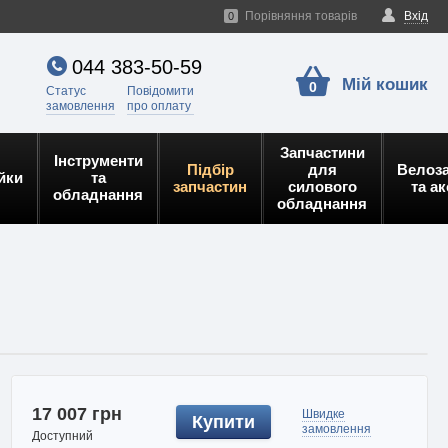
Порівняння товарів
Вхід
0
044 383-50-59
Мій кошик
0
Статус
Повідомити
замовлення
про оплату
Запчастини
Інструменти
Підбір
для
Велоз
йки
та
запчастин
силового
та а
обладнання
обладнання
17 007 грн
Швидке
Купити
замовлення
Доступний