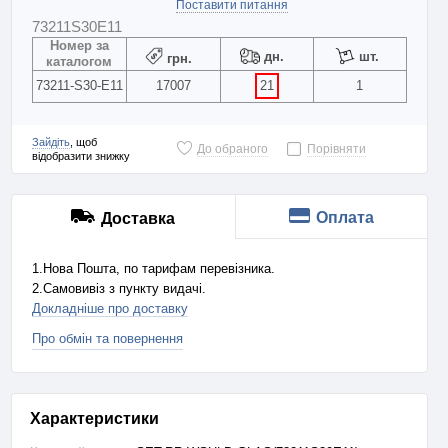
Поставити питання
73211S30E11
Номер за
дн.
шт.
грн.
каталогом
73211-S30-E11
17007
21
1
Зайдіть
, щоб
До обраного
Порівняти
відобразити знижку
Оплата
Доставка
1.Нова Пошта, по тарифам перевізника.
2.Самовивіз з пункту видачі.
Докладніше про доставку
Про обмін та повернення
Характеристики