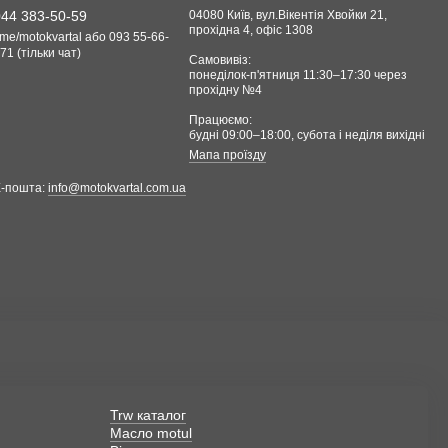
044 383-50-59
04080 Київ, вул.Вікентія Хвойки 21,
прохідна 4, офіс 1308
.me/motokvartal або 093 55-66-
71 (тільки чат)
Самовивіз:
понеділок-п'ятниця 11:30–17:30 через
прохідну №4
Працюємо:
будні 09:00–18:00, cубота і неділя вихідні
Мапа проїзду
Е-пошта:
info@motokvartal.com.ua
Trw каталог
Масло motul