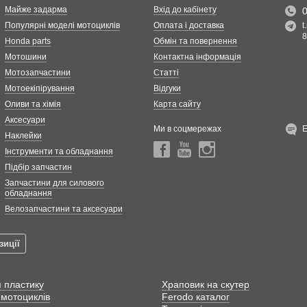
Майже задарма
Вхід до кабінету
Популярні моделі мотоциклів
Оплата і доставка
t
8
Honda parts
Обмін та повернення
Мотошини
Контактна інформація
Мотозапчастини
Статті
Мотоекіпірування
Відгуки
Оливи та хімія
Карта сайту
Аксесуари
Ми в соцмережах
Наклейки
Інструменти та обладнання
Підбір запчастин
Запчастини для силового
обладнання
Велозапчастини та аксесуари
зиції
 пластику
Храповик на скутер
мотоциклів
Ferodo каталог