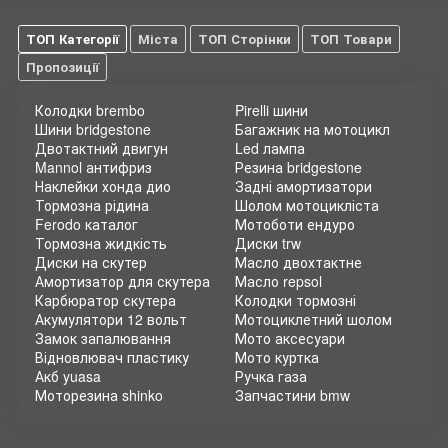
ТОП Категорії
Міста
ТОП Сторінки
ТОП Товари
Пропозиції
Колодки brembo
Pirelli шини
Шини bridgestone
Багажник на мотоцикл
Двотактний двигун
Led лампа
Mannol антифриз
Резина bridgestone
Наклейки хонда дио
Задні амортизатори
Тормозна рідина
Шолом мотоцикліста
Ferodo каталог
Мотоботи ендуро
Тормозна жидкість
Диски trw
Диски на скутер
Масло двохтактне
Амортизатор для скутера
Масло repsol
Карбюратор скутера
Колодки тормозні
Акумулятори 12 вольт
Мотоциклетний шолом
Замок запалювання
Мото аксесуари
Відновлювач пластику
Мото куртка
Акб yuasa
Ручка газа
Моторезина shinko
Запчастини bmw