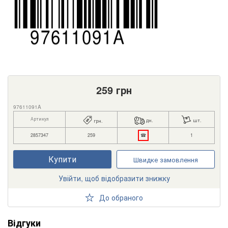
259
грн
97611091A
Артикул
дн.
шт.
грн.
2857347
259
☎
1
Купити
Швидке замовлення
Увійти, щоб відобразити знижку
До обраного
Відгуки