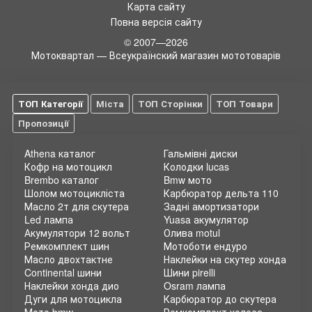
Карта сайту
Повна версія сайту
© 2007—2026
Мотоквартал — Всеукраїнский магазин мототоварів
ТОП Категорії
Міста
ТОП Сторінки
ТОП Товари
Пропозиції
Athena каталог
Гальмівні диски
Кофр на мотоцикл
Колодки lucas
Brembo каталог
Bmw мото
Шолом мотоцикліста
Карбюратор дельта 110
Масло 2т для скутера
Задні амортизатори
Led лампа
Yuasa акумулятор
Акумулятори 12 вольт
Олива motul
Ремкомплект шин
Мотоботи ендуро
Масло двохтактне
Наклейки на скутер хонда
Continental шини
Шини pirelli
Наклейки хонда дио
Osram лампа
Дуги для мотоцикла
Карбюратор до скутера