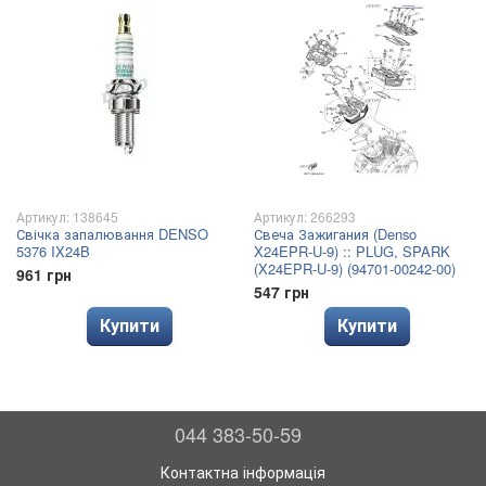
Артикул: 138645
Артикул: 266293
Свічка запалювання DENSO
Свеча Зажигания (Denso
5376 IX24B
X24EPR-U-9) :: PLUG, SPARK
(X24EPR-U-9) (94701-00242-00)
961 грн
547 грн
Купити
Купити
044 383-50-59
Контактна інформація