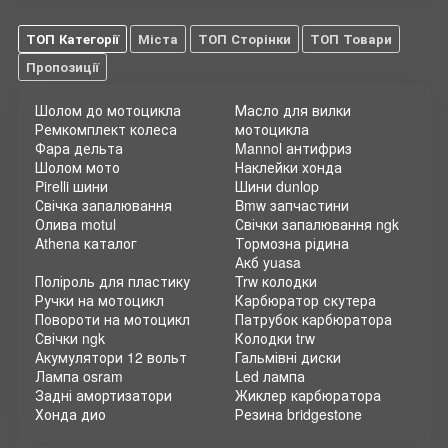
ТОП Категорії
Міста
ТОП Сторінки
ТОП Товари
Пропозиції
Шолом до мотоцикла
Масло для вилки
Ремкомплект колеса
мотоцикла
Фара дельта
Mannol антифриз
Шолом мото
Наклейки хонда
Pirelli шини
Шини dunlop
Свічка запалювання
Bmw запчастини
Олива motul
Свічки запалювання ngk
Athena каталог
Тормозна рідина
Акб yuasa
Поліроль для пластику
Trw колодки
Ручки на мотоцикл
Карбюратор скутера
Повороти на мотоцикл
Патрубок карбюратора
Свічки ngk
Колодки trw
Акумулятори 12 вольт
Гальмівні диски
Лампа osram
Led лампа
Задні амортизатори
Жиклер карбюратора
Хонда дио
Резина bridgestone