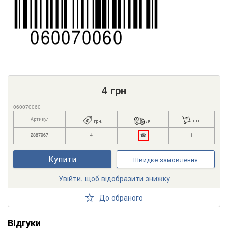
4
грн
060070060
Артикул
дн.
шт.
грн.
2887967
4
☎
1
Купити
Швидке замовлення
Увійти, щоб відобразити знижку
До обраного
Відгуки