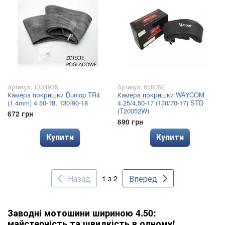
Артикул: 1334935
Артикул: 858062
Камера покришки Dunlop TR4
Камера покришки WAYCOM
(1.4mm) 4.50-18, 130/90-18
4.25/4.50-17 (130/70-17) STD
(T20052W)
672 грн
690 грн
Купити
Купити
Назад
Вперед
1 з 2
Заводні мотошини шириною 4.50:
майстерність та швидкість в одному!