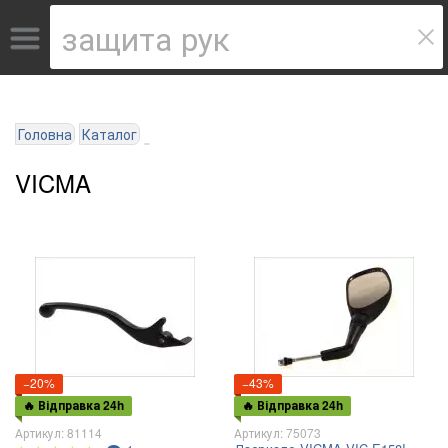
Головна
Каталог
VICMA
−20%
−43%
🔥 Відправка 24h
🔥 Відправка 24h
Артикул: 81114
Артикул: 75073