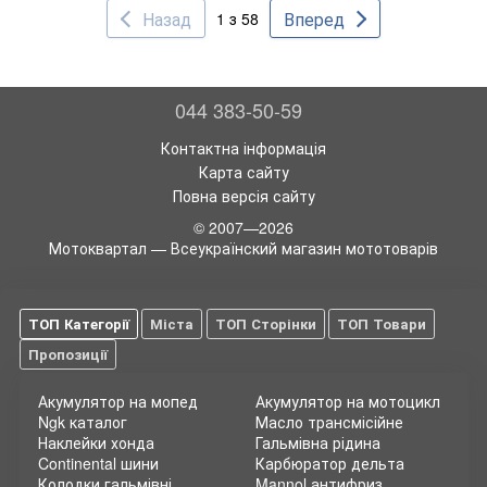
Назад
Вперед
1 з 58
044 383-50-59
Контактна інформація
Карта сайту
Повна версія сайту
© 2007—2026
Мотоквартал — Всеукраїнский магазин мототоварів
ТОП Категорії
Міста
ТОП Сторінки
ТОП Товари
Пропозиції
Акумулятор на мопед
Акумулятор на мотоцикл
Ngk каталог
Масло трансмісійне
Наклейки хонда
Гальмівна рідина
Continental шини
Карбюратор дельта
Колодки гальмівні
Mannol антифриз