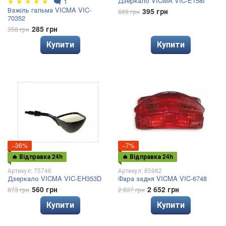
Дзеркало VICMA VIC-E158I
★
★
★
★
★
🗨
1
Важіль гальма VICMA VIC-
395 грн
689 грн
70352
285 грн
358 грн
Купити
Купити
−36%
−7%
🔥 Відправка 24h
🔥 Відправка 24h
Артикул: 75746
Артикул: 85982
Дзеркало VICMA VIC-EH353D
Фара задня VICMA VIC-6748
560 грн
2 652 грн
873 грн
2 837 грн
Купити
Купити