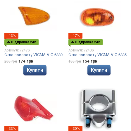
−13%
−17%
🔥 Відправка 24h
🔥 Відправка 24h
Артикул: 72476
Артикул: 72436
Скло повороту VICMA VIC-6880
Скло повороту VICMA VIC-6835
174 грн
154 грн
200 грн
186 грн
Купити
Купити
−33%
−30%