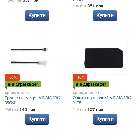
351 грн
436 грн
Купити
Купити
−50%
−40%
🔥 Відправка 24h
🔥 Відправка 24h
Артикул: 92773
Артикул: 60151
Трос спідометра VICMA VIC-
Фільтр повітряний VICMA VIC-
058SP
9175
142 грн
127 грн
285 грн
212 грн
Купити
Купити