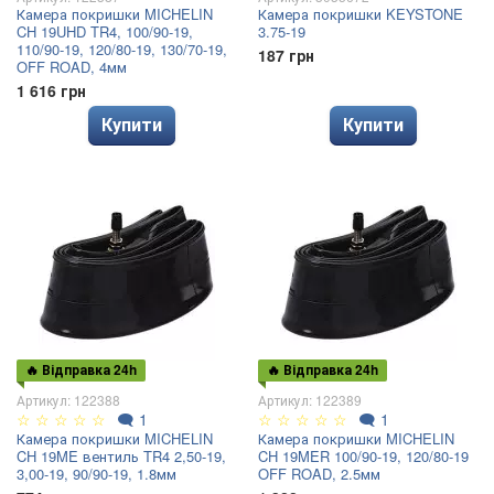
Камера покришки MICHELIN
Камера покришки KEYSTONE
CH 19UHD TR4, 100/90-19,
3.75-19
110/90-19, 120/80-19, 130/70-19,
187 грн
OFF ROAD, 4мм
1 616 грн
Купити
Купити
🔥 Відправка 24h
🔥 Відправка 24h
Артикул: 122388
Артикул: 122389
☆
☆
☆
☆
☆
🗨
1
☆
☆
☆
☆
☆
🗨
1
Камера покришки MICHELIN
Камера покришки MICHELIN
CH 19ME вентиль TR4 2,50-19,
CH 19MER 100/90-19, 120/80-19
3,00-19, 90/90-19, 1.8мм
OFF ROAD, 2.5мм