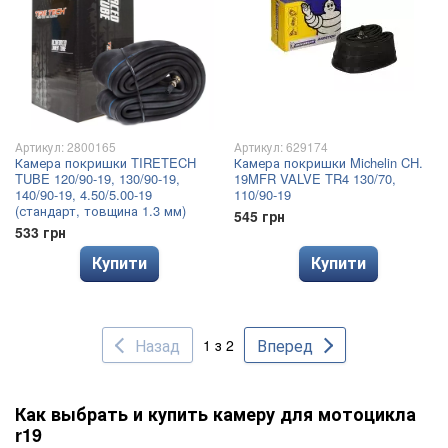
Артикул: 2800165
Артикул: 629174
Камера покришки TIRETECH
Камера покришки Michelin CH.
TUBE 120/90-19, 130/90-19,
19MFR VALVE TR4 130/70,
140/90-19, 4.50/5.00-19
110/90-19
(стандарт, товщина 1.3 мм)
545 грн
533 грн
Купити
Купити
Назад
Вперед
1 з 2
Как выбрать и купить камеру для мотоцикла
r19