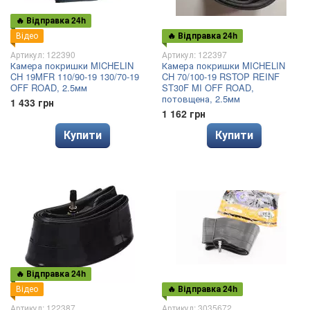
🔥 Відправка 24h
Відео
🔥 Відправка 24h
Артикул: 122390
Артикул: 122397
Камера покришки MICHELIN
Камера покришки MICHELIN
CH 19MFR 110/90-19 130/70-19
CH 70/100-19 RSTOP REINF
OFF ROAD, 2.5мм
ST30F MI OFF ROAD,
потовщена, 2.5мм
1 433 грн
1 162 грн
Купити
Купити
🔥 Відправка 24h
Відео
🔥 Відправка 24h
Артикул: 122387
Артикул: 3035672