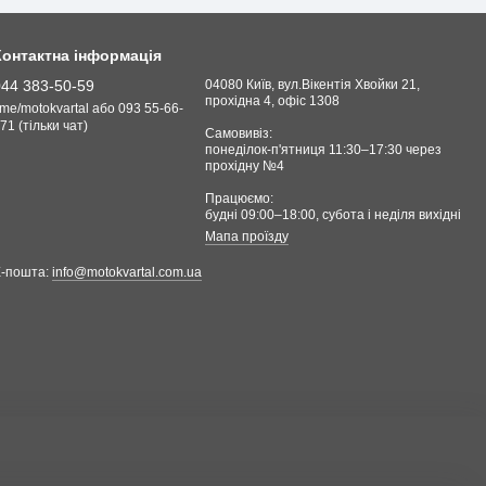
Контактна інформація
044 383-50-59
04080 Київ, вул.Вікентія Хвойки 21,
прохідна 4, офіс 1308
.me/motokvartal або 093 55-66-
71 (тільки чат)
Самовивіз:
понеділок-п'ятниця 11:30–17:30 через
прохідну №4
Працюємо:
будні 09:00–18:00, cубота і неділя вихідні
Мапа проїзду
Е-пошта:
info@motokvartal.com.ua