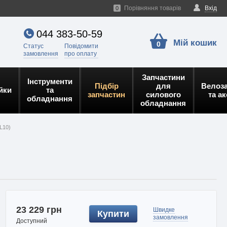
Порівняння товарів
Вхід
0
044 383-50-59
Мій кошик
0
Статус
Повідомити
замовлення
про оплату
Запчастини
Інструменти
Підбір
для
Велоз
йки
та
запчастин
силового
та а
обладнання
обладнання
L10)
23 229 грн
Швидке
Купити
замовлення
Доступний