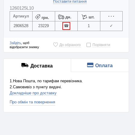
Поставити питання
1260125L10
Артикул
дн.
шт.
грн.
2806528
23229
☎
1
✓
Зайдіть
, щоб
До обраного
Порівняти
відобразити знижку
Оплата
Доставка
1.Нова Пошта, по тарифам перевізника.
2.Самовивіз з пункту видачі.
Докладніше про доставку
Про обмін та повернення