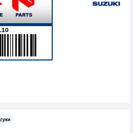
L10
дгуки