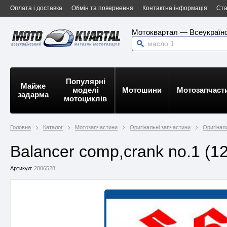
Оплата і доставка
Обмін та повернення
Контактна інформація
Ста
Мотоквартал — Всеукраїнс
Популярні
Майже
моделі
Мотошини
Мотозапчаст
задарма
мотоциклів
Головна
Каталог
Мотозапчастини
Оригінальні запчастини
Оригінал
Balancer comp,crank no.1 (1
Артикул:
2806528