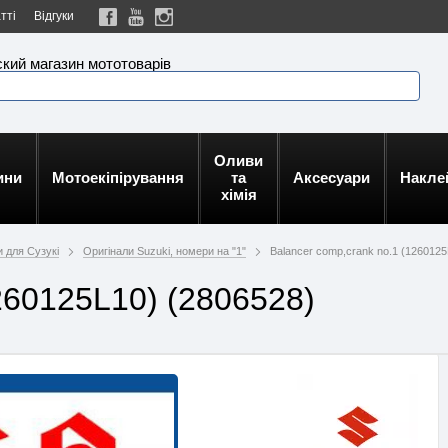
тті
Відгуки
кий магазин мототоварів
Оливи
ини
Мотоекіпірування
та
Аксесуари
Накле
хімія
и для Сузукі
Оригінали Suzuki, номери на "1"
Balancer comp,crank no.1 (1260125
260125L10) (2806528)