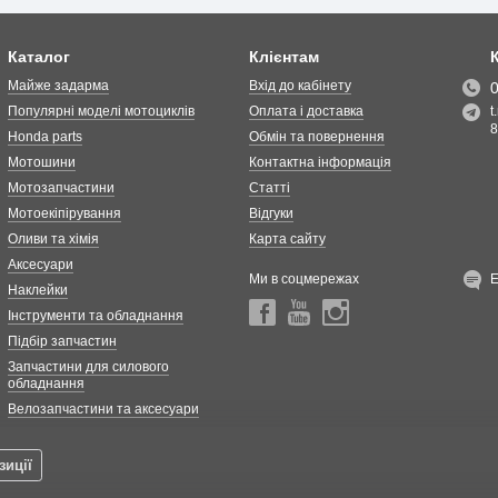
Каталог
Клієнтам
Майже задарма
Вхід до кабінету
Популярні моделі мотоциклів
Оплата і доставка
t
8
Honda parts
Обмін та повернення
Мотошини
Контактна інформація
Мотозапчастини
Статті
Мотоекіпірування
Відгуки
Оливи та хімія
Карта сайту
Аксесуари
Ми в соцмережах
Наклейки
Інструменти та обладнання
Підбір запчастин
Запчастини для силового
обладнання
Велозапчастини та аксесуари
зиції